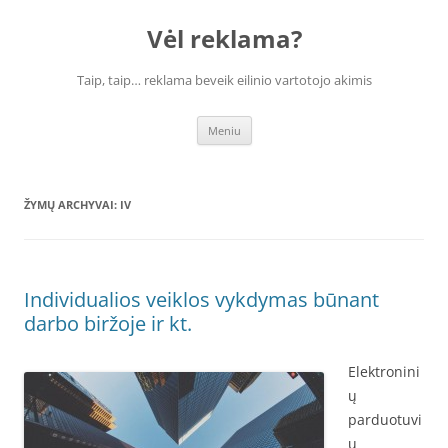
Vėl reklama?
Taip, taip… reklama beveik eilinio vartotojo akimis
Pereiti
Meniu
prie
turinio
ŽYMŲ ARCHYVAI:
IV
Individualios veiklos vykdymas būnant
darbo biržoje ir kt.
Elektronini
ų
parduotuvi
ų