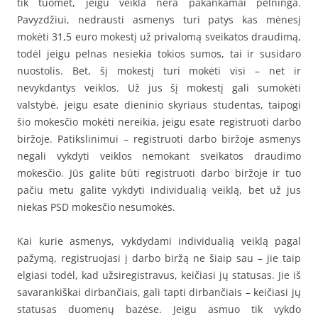
tik tuomet, jeigu veikla nėra pakankamai pelninga.
Pavyzdžiui, nedrausti asmenys turi patys kas mėnesį
mokėti 31,5 euro mokestį už privalomą sveikatos draudimą,
todėl jeigu pelnas nesiekia tokios sumos, tai ir susidaro
nuostolis. Bet, šį mokestį turi mokėti visi – net ir
nevykdantys veiklos. Už jus šį mokestį gali sumokėti
valstybė, jeigu esate dieninio skyriaus studentas, taipogi
šio mokesčio mokėti nereikia, jeigu esate registruoti darbo
biržoje. Patikslinimui – registruoti darbo biržoje asmenys
negali vykdyti veiklos nemokant sveikatos draudimo
mokesčio. Jūs galite būti registruoti darbo biržoje ir tuo
pačiu metu galite vykdyti individualią veiklą, bet už jus
niekas PSD mokesčio nesumokės.
Kai kurie asmenys, vykdydami individualią veiklą pagal
pažymą, registruojasi į darbo biržą ne šiaip sau – jie taip
elgiasi todėl, kad užsiregistravus, keičiasi jų statusas. Jie iš
savarankiškai dirbančiais, gali tapti dirbančiais – keičiasi jų
statusas duomenų bazėse. Jeigu asmuo tik vykdo