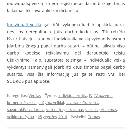
individualią veiklą ir nėra registruotas darbo biržoje, tai jis
laikomas tik savarankiškai dirbančiu.
Individuali veikla
gali būti vykdoma kad ir apskirtą parą,
nes jos nereguliuoja joks darbo kodeksas. Tik reikėtų
išskirti atvejus, kuomet individualią veiklą vykdantis asmuo
įdarbina žmogų pagal darbo sutartį – būtina laikytis visų
darbo kodekso reikalavimų dėl darbuotojo teisių
užtikrinimo. Taip, supratote teisingai – individualią veiklą
vykdantys asmeny gali įdarbinti kitus žmones pagal darbo
sutartis. Visą šią informaciją jūs galite rasti VMI bei
SODROS puslapiuose.
Kategorijos:
Verslas
| Žymos:
individuali veikla
,
IV
,
IV pažyma
,
komercinė veikla
,
pažyma veiklai
,
savarankiška veikla
,
savarankiškas darbas
,
veiklos įregistravimas
,
veiklos įteisinimas
,
veiklos pažyma
|
25 gegužės, 2016
| Paskelbė:
Tomas