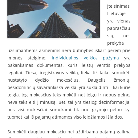
įteisinimas
Lietuvoje
yra vienas
paprasčiau
sių, nes
prekyba
užsiimantiems asmenims nėra būtinybės iškart pereiti prie
įmonės steigimo.
Individualios veiklos pažyma
yra
pakankamas dokumentas, kuris leistų verstis prekyba
legaliai. Tiesa, įregistravus veiklą, lieka tik laiku sumokėti
nustatyto dydžio mokesčius. Daugelis žmonių,
besidominčių savarankiška veikla, yra suklaidinti – kai kurie
teigia, jog mokesčius teks mokėti net jeigu ir nebus pelno,
neva teks eiti į minusą. Bet, tai yra tiesiog dezinformacija,
nes visi mokesčiai sumokami tik nuo grynojo pelno t.y.
tuomet kai iš pajamų atimamos viso leidžiamos išlaidos.
Sumokėti daugiau mokesčių nei uždirbama pajamų galima