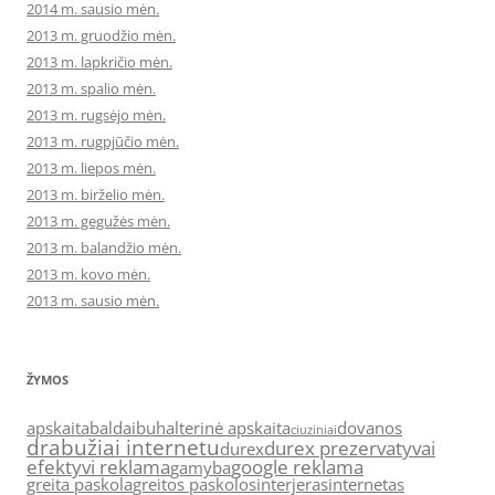
2014 m. sausio mėn.
2013 m. gruodžio mėn.
2013 m. lapkričio mėn.
2013 m. spalio mėn.
2013 m. rugsėjo mėn.
2013 m. rugpjūčio mėn.
2013 m. liepos mėn.
2013 m. birželio mėn.
2013 m. gegužės mėn.
2013 m. balandžio mėn.
2013 m. kovo mėn.
2013 m. sausio mėn.
ŽYMOS
apskaita
baldai
buhalterinė apskaita
dovanos
ciuziniai
drabužiai internetu
durex prezervatyvai
durex
efektyvi reklama
google reklama
gamyba
greita paskola
greitos paskolos
interjeras
internetas