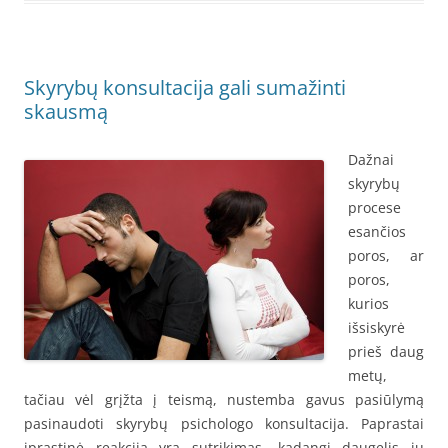
Skyrybų konsultacija gali sumažinti
skausmą
Dažnai
skyrybų
procese
esančios
poros, ar
poros,
kurios
išsiskyrė
prieš daug
metų,
tačiau vėl grįžta į teismą, nustemba gavus pasiūlymą
pasinaudoti skyrybų psichologo konsultacija. Paprastai
įprastinė reakcija yra sutrikimas, kadangi daugelis jų