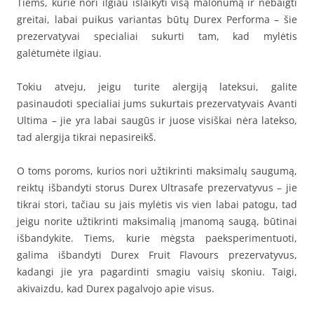
Tiems, kurie nori ilgiau išlaikyti visą malonumą ir nebaigti
greitai, labai puikus variantas būtų Durex Performa – šie
prezervatyvai specialiai sukurti tam, kad mylėtis
galėtumėte ilgiau.
Tokiu atveju, jeigu turite alergiją lateksui, galite
pasinaudoti specialiai jums sukurtais prezervatyvais Avanti
Ultima – jie yra labai saugūs ir juose visiškai nėra latekso,
tad alergija tikrai nepasireikš.
O toms poroms, kurios nori užtikrinti maksimalų saugumą,
reiktų išbandyti storus Durex Ultrasafe prezervatyvus – jie
tikrai stori, tačiau su jais mylėtis vis vien labai patogu, tad
jeigu norite užtikrinti maksimalią įmanomą saugą, būtinai
išbandykite. Tiems, kurie mėgsta paeksperimentuoti,
galima išbandyti Durex Fruit Flavours prezervatyvus,
kadangi jie yra pagardinti smagiu vaisių skoniu. Taigi,
akivaizdu, kad Durex pagalvojo apie visus.