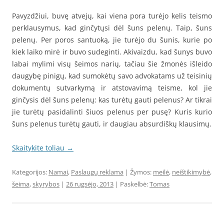
Pavyzdžiui, buvę atvejų, kai viena pora turėjo kelis teismo
perklausymus, kad ginčytųsi dėl šuns pelenų. Taip, šuns
pelenų. Per poros santuoką, jie turėjo du šunis, kurie po
kiek laiko mirė ir buvo sudeginti. Akivaizdu, kad šunys buvo
labai mylimi visų šeimos narių, tačiau šie žmonės išleido
daugybę pinigų, kad sumokėtų savo advokatams už teisinių
dokumentų sutvarkymą ir atstovavimą teisme, kol jie
ginčysis dėl šuns pelenų: kas turėtų gauti pelenus? Ar tikrai
jie turėtų pasidalinti šiuos pelenus per pusę? Kuris kurio
šuns pelenus turėtų gauti, ir daugiau absurdiškų klausimų.
Skaitykite toliau
→
Kategorijos:
Namai
,
Paslaugų reklama
| Žymos:
meilė
,
neištikimybė
,
šeima
,
skyrybos
|
26 rugsėjo, 2013
| Paskelbė:
Tomas