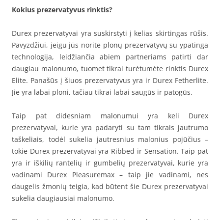
Kokius prezervatyvus rinktis?
Durex prezervatyvai yra suskirstyti į kelias skirtingas rūšis.
Pavyzdžiui, jeigu jūs norite plonų prezervatyvų su ypatinga
technologija, leidžiančia abiem partneriams patirti dar
daugiau malonumo, tuomet tikrai turėtumėte rinktis Durex
Elite. Panašūs į šiuos prezervatyvus yra ir Durex Fetherlite.
Jie yra labai ploni, tačiau tikrai labai saugūs ir patogūs.
Taip pat didesniam malonumui yra keli Durex
prezervatyvai, kurie yra padaryti su tam tikrais jautrumo
taškeliais, todėl sukelia jautresnius malonius pojūčius –
tokie Durex prezervatyvai yra Ribbed ir Sensation. Taip pat
yra ir iškilių rantelių ir gumbelių prezervatyvai, kurie yra
vadinami Durex Pleasuremax – taip jie vadinami, nes
daugelis žmonių teigia, kad būtent šie Durex prezervatyvai
sukelia daugiausiai malonumo.