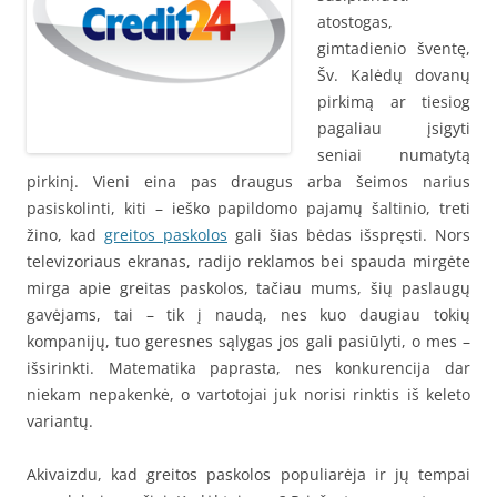
atostogas,
gimtadienio šventę,
Šv. Kalėdų dovanų
pirkimą ar tiesiog
pagaliau įsigyti
seniai numatytą
pirkinį. Vieni eina pas draugus arba šeimos narius
pasiskolinti, kiti – ieško papildomo pajamų šaltinio, treti
žino, kad
greitos paskolos
gali šias bėdas išspręsti. Nors
televizoriaus ekranas, radijo reklamos bei spauda mirgėte
mirga apie greitas paskolos, tačiau mums, šių paslaugų
gavėjams, tai – tik į naudą, nes kuo daugiau tokių
kompanijų, tuo geresnes sąlygas jos gali pasiūlyti, o mes –
išsirinkti. Matematika paprasta, nes konkurencija dar
niekam nepakenkė, o vartotojai juk norisi rinktis iš keleto
variantų.
Akivaizdu, kad greitos paskolos populiarėja ir jų tempai