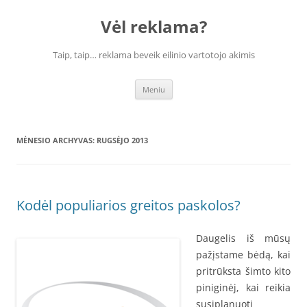
Vėl reklama?
Taip, taip… reklama beveik eilinio vartotojo akimis
Pereiti
Meniu
prie
turinio
MĖNESIO ARCHYVAS:
RUGSĖJO 2013
Kodėl populiarios greitos paskolos?
Daugelis iš mūsų
pažįstame bėdą, kai
pritrūksta šimto kito
piniginėj, kai reikia
susiplanuoti