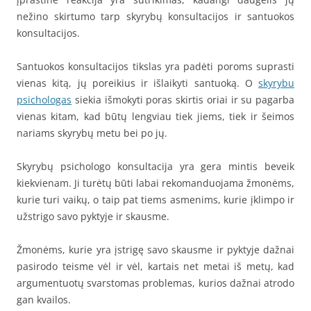
nežino skirtumo tarp skyrybų konsultacijos ir santuokos
konsultacijos.
Santuokos konsultacijos tikslas yra padėti poroms suprasti
vienas kitą, jų poreikius ir išlaikyti santuoką. O
skyrybu
psichologas
siekia išmokyti poras skirtis oriai ir su pagarba
vienas kitam, kad būtų lengviau tiek jiems, tiek ir šeimos
nariams skyrybų metu bei po jų.
Skyrybų psichologo konsultacija yra gera mintis beveik
kiekvienam. Ji turėtų būti labai rekomanduojama žmonėms,
kurie turi vaikų, o taip pat tiems asmenims, kurie įklimpo ir
užstrigo savo pyktyje ir skausme.
Žmonėms, kurie yra įstrigę savo skausme ir pyktyje dažnai
pasirodo teisme vėl ir vėl, kartais net metai iš metų, kad
argumentuotų svarstomas problemas, kurios dažnai atrodo
gan kvailos.