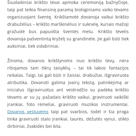
Šiuolaikiniai krikšto tėvai apmoka ceremoniją bažnyčioje,
taip pat teikia finansinę paramą biologiniams vaiko tėvams
organizuojant šventę. Krikštamotė dovanoja vaikui krikšto
drabužėlius – krikšto marškinėlius ir suknelę, kuriais mažoji
gražuolė bus papuošta šventės metu. Krikšto tėvelis
dovanoja pašventintą kryželį su grandinėle. Jie gali būti tiek
auksiniai, tiek sidabriniai.
Žinoma, dovanos krikštynoms nuo krikšto tėvų, nėra
ribojamos tam tikrų taisyklių – tai tik lakios fantazijos
reikalas. Taigi, tai gali būti ir žaislai, drabužiai, išgraviruota
atributika. Dovanoti galima įvairų tekstą, palinkėjimą ar
inicialus išgraviruotus ant veidrodžio su padėka krikšto
tėvams ar su jų pažadais krikšto vaikui, graviruoti vaikiški
įrankiai, foto rėmeliai, graviruoti muzikos instrumentai.
Dovanos vestuvėms
taip pat svarbios, todėl ir šia proga
tinka graviruoti stalo įrankiai, taurės, dėžutės vynui, stiklo
dirbiniai, žvakidės bei kita.