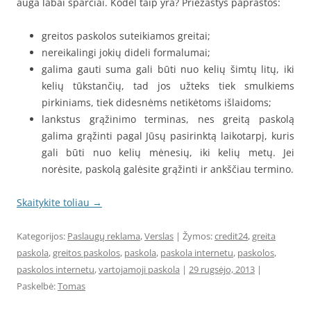
auga labai sparčiai. Kodėl taip yra? Priežastys paprastos:
greitos paskolos suteikiamos greitai;
nereikalingi jokių dideli formalumai;
galima gauti suma gali būti nuo kelių šimtų litų, iki
kelių tūkstančių, tad jos užteks tiek smulkiems
pirkiniams, tiek didesnėms netikėtoms išlaidoms;
lankstus grąžinimo terminas, nes greitą paskolą
galima grąžinti pagal Jūsų pasirinktą laikotarpį, kuris
gali būti nuo kelių mėnesių, iki kelių metų. Jei
norėsite, paskolą galėsite grąžinti ir ankščiau termino.
Skaitykite toliau
→
Kategorijos:
Paslaugų reklama
,
Verslas
| Žymos:
credit24
,
greita
paskola
,
greitos paskolos
,
paskola
,
paskola internetu
,
paskolos
,
paskolos internetu
,
vartojamoji paskola
|
29 rugsėjo, 2013
|
Paskelbė:
Tomas