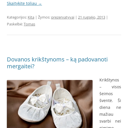
Skaitykite toliau
→
Kategorijos:
Kita
| Žymos:
prezervatyvai
|
21 rugsėjo, 2013
|
Paskelbė:
Tomas
Dovanos krikštynoms – ką padovanoti
mergaitei?
Krikštynos
– visos
šeimos
šventė. Ši
diena ne
mažiau
svarbi nei
gimimo