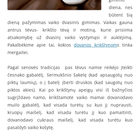
diena, nes
būtent šią
dieną pažymimas vaiko dvasinis gimimas. Vaikas gauna
antrus tėvus- krikšto tėvą ir motiną, kurie prisiima
atsakomybę už dvasinį vaiko vystymąsi ir auklėjimą.
Pakalbėkime apie tai, kokios
dovanos krikštynom
s tinka
mergaitei.
Pagal senovės tradicijas pas tėvus namie reikėjo įteikti
česnako gabalėlį, šermukšnio šakelę (kad apsaugotų nuo
piktų laumių), o į batelį įberti druskos (kad saugotų nuo
piktos akies). Kai po krikštynų apeigų visi iš bažnyčios
sugrįždavo namo, krikštamotė vaiko mamai dovanodavo
muilo gabalėlį, kad visada turėtų su kuo jį nuprausti,
kruopų maišelį, kad visada turėtu jį kuo pamaitinti,
dovanodavo cukraus maišelį, kad visada turėtu kuo
pasaldyti vaiko košytę.