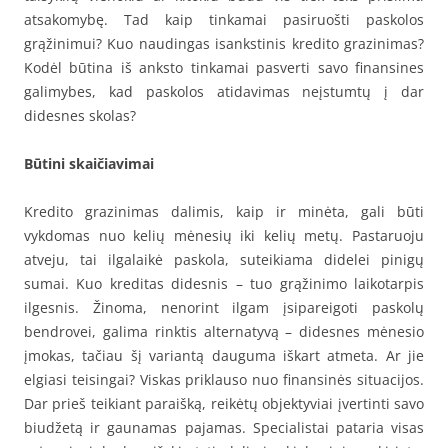
atsakomybę. Tad kaip tinkamai pasiruošti paskolos
grąžinimui? Kuo naudingas isankstinis kredito grazinimas?
Kodėl būtina iš anksto tinkamai pasverti savo finansines
galimybes, kad paskolos atidavimas neįstumtų į dar
didesnes skolas?
Būtini skaičiavimai
Kredito grazinimas dalimis, kaip ir minėta, gali būti
vykdomas nuo kelių mėnesių iki kelių metų. Pastaruoju
atveju, tai ilgalaikė paskola, suteikiama didelei pinigų
sumai. Kuo kreditas didesnis – tuo grąžinimo laikotarpis
ilgesnis. Žinoma, nenorint ilgam įsipareigoti paskolų
bendrovei, galima rinktis alternatyvą – didesnes mėnesio
įmokas, tačiau šį variantą dauguma iškart atmeta. Ar jie
elgiasi teisingai? Viskas priklauso nuo finansinės situacijos.
Dar prieš teikiant paraišką, reikėtų objektyviai įvertinti savo
biudžetą ir gaunamas pajamas. Specialistai pataria visas