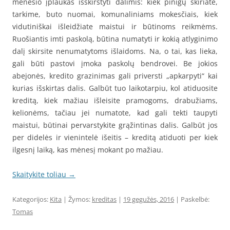
mėnesio įplaukas išskirstyti dalimis: kiek pinigų skiriate,
tarkime, buto nuomai, komunaliniams mokesčiais, kiek
vidutiniškai išleidžiate maistui ir būtinoms reikmėms.
Ruošiantis imti paskolą, būtina numatyti ir kokią atlyginimo
dalį skirsite nenumatytoms išlaidoms. Na, o tai, kas lieka,
gali būti pastovi įmoka paskolų bendrovei. Be jokios
abejonės, kredito grazinimas gali priversti „apkarpyti“ kai
kurias išskirtas dalis. Galbūt tuo laikotarpiu, kol atiduosite
kreditą, kiek mažiau išleisite pramogoms, drabužiams,
kelionėms, tačiau jei numatote, kad gali tekti taupyti
maistui, būtinai pervarstykite grąžintinas dalis. Galbūt jos
per didelės ir vienintelė išeitis – kreditą atiduoti per kiek
ilgesnį laiką, kas mėnesį mokant po mažiau.
Skaitykite toliau
→
Kategorijos:
Kita
| Žymos:
kreditas
|
19 gegužės, 2016
| Paskelbė:
Tomas