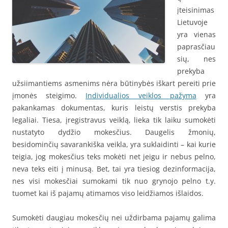
įteisinimas
Lietuvoje
yra vienas
paprasčiau
sių, nes
prekyba
užsiimantiems asmenims nėra būtinybės iškart pereiti prie
įmonės steigimo.
Individualios veiklos pažyma
yra
pakankamas dokumentas, kuris leistų verstis prekyba
legaliai. Tiesa, įregistravus veiklą, lieka tik laiku sumokėti
nustatyto dydžio mokesčius. Daugelis žmonių,
besidominčių savarankiška veikla, yra suklaidinti – kai kurie
teigia, jog mokesčius teks mokėti net jeigu ir nebus pelno,
neva teks eiti į minusą. Bet, tai yra tiesiog dezinformacija,
nes visi mokesčiai sumokami tik nuo grynojo pelno t.y.
tuomet kai iš pajamų atimamos viso leidžiamos išlaidos.
Sumokėti daugiau mokesčių nei uždirbama pajamų galima