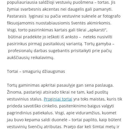
populiauriausia saldžioji vestuvių puošmena – tortas. Jis
žymiai svarbesnis akcentas nei daugelis gali pamanyti.
Pastarasis lyginasi su pačia vestuvine suknele ar fotografo
fiksuojamomis nuostabiausiomis šventės akimirkomis.
Visgi, torto pasirinkimas kartais gali tikrai „apkarsti“,
būtinai pradėkite jo ieškoti iš anksto – neteks nusivilti
pasirinkus pirmajį pasitaikiusį variantą. Tortų gamyba –
profesionalų darbas sugebantis prisitaikyti prie pačių
aukščiausių reikalavimų.
Tortai – smagurių džiaugsmas
Tortų gaminimas apkritai pasaulyje gan sena paslauga.
Žinoma, pastarieji atsirado tikrai ne tam, kad puoštų
vestuvinius stalus.
Proginiai tortai
yra toks maistas, kuris tik
prideda savotiško cinkelio, pasitenkinimo baigus valgyti
pagrindinius patiekalus. Visgi, apie viduramžius, kuomet
jau buvo kepama saldi duonelė – tortai paplito, kaip būtent
vestuvinių švenčių atributas. Praėjo dar keli šimtai metų ir