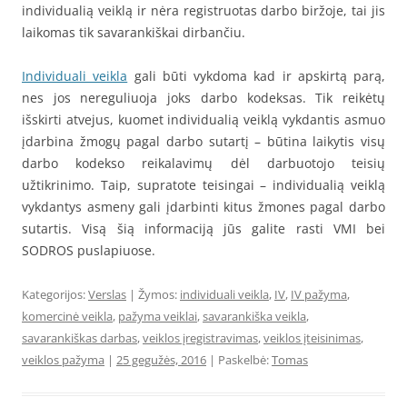
individualią veiklą ir nėra registruotas darbo biržoje, tai jis
laikomas tik savarankiškai dirbančiu.
Individuali veikla
gali būti vykdoma kad ir apskirtą parą,
nes jos nereguliuoja joks darbo kodeksas. Tik reikėtų
išskirti atvejus, kuomet individualią veiklą vykdantis asmuo
įdarbina žmogų pagal darbo sutartį – būtina laikytis visų
darbo kodekso reikalavimų dėl darbuotojo teisių
užtikrinimo. Taip, supratote teisingai – individualią veiklą
vykdantys asmeny gali įdarbinti kitus žmones pagal darbo
sutartis. Visą šią informaciją jūs galite rasti VMI bei
SODROS puslapiuose.
Kategorijos:
Verslas
| Žymos:
individuali veikla
,
IV
,
IV pažyma
,
komercinė veikla
,
pažyma veiklai
,
savarankiška veikla
,
savarankiškas darbas
,
veiklos įregistravimas
,
veiklos įteisinimas
,
veiklos pažyma
|
25 gegužės, 2016
| Paskelbė:
Tomas