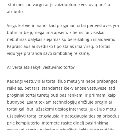
štai mes jau vargu ar įsivaizduotume vestuvių be šio
atributo.
Visgi, kol vieni mano, kad proginiai tortai per vestuves yra
būtini ir be jų negalima apseiti, kitiems tai visiškai
nebūtinas dalykas siejamas su bereikalingu išlaidavimu.
Paprasčiausiai švediško tipo stalas ima viršų, o tortas
viduryje praranda savo simbolinę reikšmę.
Ar verta atsisakyti vestuvinio torto?
Kadangi vestuviniai tortai šiuo metu yra nebe prabangos
reikalas, bet tarsi standartas kiekvienose vestuvėse, tad
proginiai tortai turėtų būti pasirenkami ir priimami kaip
būtinybė. Esant tokiam technologijų amžiuje proginiai
tortai gali būti užsakomi tiesiog internetu. Juk šiuo metu
užsisakyti tortą lengviausia ir patogiausia tiesiog prisėdus
prie kompiuterio. Internete rasite didelį pasirinkimą
vestuvinių tortų, galėsite susipažinti kokia torto sudėtis,