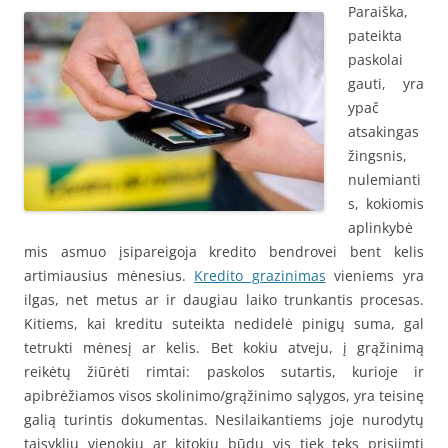
Paraiška,
pateikta
paskolai
gauti, yra
ypač
atsakingas
žingsnis,
nulemianti
s, kokiomis
aplinkybė
mis asmuo įsipareigoja kredito bendrovei bent kelis
artimiausius mėnesius.
Kredito grazinimas
vieniems yra
ilgas, net metus ar ir daugiau laiko trunkantis procesas.
Kitiems, kai kreditu suteikta nedidelė pinigų suma, gal
tetrukti mėnesį ar kelis. Bet kokiu atveju, į grąžinimą
reikėtų žiūrėti rimtai: paskolos sutartis, kurioje ir
apibrėžiamos visos skolinimo/grąžinimo sąlygos, yra teisinę
galią turintis dokumentas. Nesilaikantiems joje nurodytų
taisyklių vienokiu ar kitokiu būdu vis tiek teks prisiimti