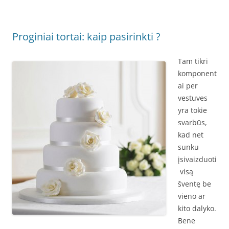
Proginiai tortai: kaip pasirinkti ?
Tam tikri
komponent
ai per
vestuves
yra tokie
svarbūs,
kad net
sunku
įsivaizduoti
visą
šventę be
vieno ar
kito dalyko.
Bene