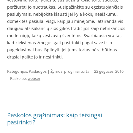
peržiūrėti jo nuotraukas. Susipažinkite su egzistuojančiais
pasiūlymais, nebijokite klausti jei kyla kokių neaiškumu,
domėkitės pasiūla. Visgi, kaip jau minėjome, atsiranda vis
daugiau atsisakančių šios gilios tradicijos kaip netinkančios
moderniųjų laikų vestvuvių šventėms. Svarbiausia yra tai,
kad kiekvienas žmogus gali pasirinkti pagal save ir jo
pageidavimai bus išpildyti. Jei jums tortas nėra būtinas
drąsiai galite jo ir nesirinkti.
Kategorijos:
Paslaugos
| Žymos:
proginiai tortai
|
22 gegužės, 2016
| Paskelbė:
webser
Paskolos grąžinimas: kaip teisingai
pasirinkti?