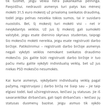
tik tuomet, jeigu veikla nėra pakankamai pelninga.
Pavyzdžiui, nedrausti asmenys turi patys kas mėnesį
mokėti 31,5 euro mokestį už privalomą sveikatos draudimą,
todėl jeigu pelnas nesiekia tokios sumos, tai ir susidaro
nuostolis. Bet, šį mokestį turi mokėti visi – net ir
nevykdantys veiklos. Už jus šį mokestį gali sumokėti
valstybė, jeigu esate dieninio skyriaus studentas, taipogi
šio mokesčio mokėti nereikia, jeigu esate registruoti darbo
biržoje. Patikslinimui – registruoti darbo biržoje asmenys
negali vykdyti veiklos nemokant sveikatos draudimo
mokesčio. Jūs galite būti registruoti darbo biržoje ir tuo
pačiu metu galite vykdyti individualią veiklą, bet už jus
niekas PSD mokesčio nesumokės.
Kai kurie asmenys, vykdydami individualią veiklą pagal
pažymą, registruojasi į darbo biržą ne šiaip sau – jie taip
elgiasi todėl, kad užsiregistravus, keičiasi jų statusas. Jie iš
savarankiškai dirbančiais, gali tapti dirbančiais – keičiasi jų
statusas duomenų bazėse. Jeigu asmuo tik vykdo