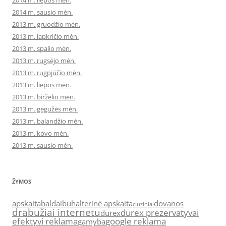
2014 m. liepos mėn.
2014 m. sausio mėn.
2013 m. gruodžio mėn.
2013 m. lapkričio mėn.
2013 m. spalio mėn.
2013 m. rugsėjo mėn.
2013 m. rugpjūčio mėn.
2013 m. liepos mėn.
2013 m. birželio mėn.
2013 m. gegužės mėn.
2013 m. balandžio mėn.
2013 m. kovo mėn.
2013 m. sausio mėn.
ŽYMOS
apskaita
baldai
buhalterinė apskaita
dovanos
ciuziniai
drabužiai internetu
durex prezervatyvai
durex
efektyvi reklama
google reklama
gamyba