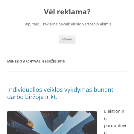
Vėl reklama?
Taip, taip… reklama beveik eilinio vartotojo akimis
Pereiti
Meniu
prie
turinio
MĖNESIO ARCHYVAS:
GEGUŽĖS 2016
Individualios veiklos vykdymas būnant
darbo biržoje ir kt.
Elektronini
ų
parduotuvi
ų