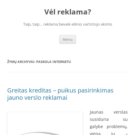
Vėl reklama?
Taip, taip… reklama beveik eilinio vartotojo akimis
Pereiti
Meniu
prie
turinio
ŽYMŲ ARCHYVAI:
PASKOLA INTERNETU
Greitas kreditas – puikus pasirinkimas
jauno verslo reklamai
Jaunas verslas
susiduria su
galybe problemų,
viena jų –