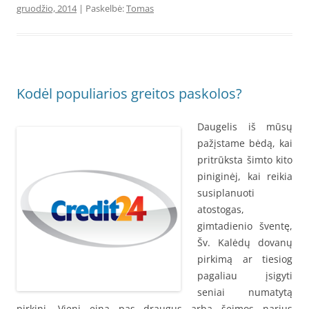
gruodžio, 2014
| Paskelbė:
Tomas
Kodėl populiarios greitos paskolos?
Daugelis iš mūsų
pažįstame bėdą, kai
pritrūksta šimto kito
piniginėj, kai reikia
susiplanuoti
atostogas,
gimtadienio šventę,
Šv. Kalėdų dovanų
pirkimą ar tiesiog
pagaliau įsigyti
seniai numatytą
pirkinį. Vieni eina pas draugus arba šeimos narius