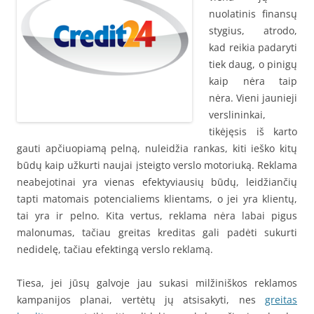
nuolatinis finansų
stygius, atrodo,
kad reikia padaryti
tiek daug, o pinigų
kaip nėra taip
nėra. Vieni jaunieji
verslininkai,
tikėjęsis iš karto
gauti apčiuopiamą pelną, nuleidžia rankas, kiti ieško kitų
būdų kaip užkurti naujai įsteigto verslo motoriuką. Reklama
neabejotinai yra vienas efektyviausių būdų, leidžiančių
tapti matomais potencialiems klientams, o jei yra klientų,
tai yra ir pelno. Kita vertus, reklama nėra labai pigus
malonumas, tačiau greitas kreditas gali padėti sukurti
nedidelę, tačiau efektingą verslo reklamą.
Tiesa, jei jūsų galvoje jau sukasi milžiniškos reklamos
kampanijos planai, vertėtų jų atsisakyti, nes
greitas