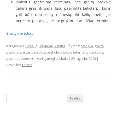
lankstus grąžinimo terminas, nes greitą paskolą
galima grąžinti pagal Jūsų pasirinktą laikotarpį, kuris
gali būti nuo kelių mėnesių, iki kelių metų. Jei
norėsite, paskolą galėsite grąžinti ir ankščiau termino.
Skaitykite toliau
→
Kategorijos:
Paslaugų reklama
,
Verslas
| Žymos:
credit24
,
greita
paskola
,
greitos paskolos
,
paskola
,
paskola internetu
,
paskolos
,
paskolos internetu
,
vartojamoji paskola
|
29 rugsėjo, 2013
|
Paskelbė:
Tomas
Ieškoti: