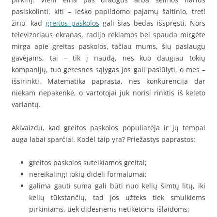
pasiskolinti, kiti – ieško papildomo pajamų šaltinio, treti
žino, kad
greitos paskolos
gali šias bėdas išspręsti. Nors
televizoriaus ekranas, radijo reklamos bei spauda mirgėte
mirga apie greitas paskolos, tačiau mums, šių paslaugų
gavėjams, tai – tik į naudą, nes kuo daugiau tokių
kompanijų, tuo geresnes sąlygas jos gali pasiūlyti, o mes –
išsirinkti. Matematika paprasta, nes konkurencija dar
niekam nepakenkė, o vartotojai juk norisi rinktis iš keleto
variantų.
Akivaizdu, kad greitos paskolos populiarėja ir jų tempai
auga labai sparčiai. Kodėl taip yra? Priežastys paprastos:
greitos paskolos suteikiamos greitai;
nereikalingi jokių dideli formalumai;
galima gauti suma gali būti nuo kelių šimtų litų, iki
kelių tūkstančių, tad jos užteks tiek smulkiems
pirkiniams, tiek didesnėms netikėtoms išlaidoms;