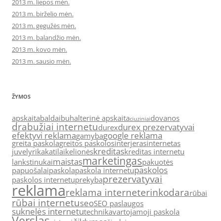
2013 m. liepos mėn.
2013 m. birželio mėn.
2013 m. gegužės mėn.
2013 m. balandžio mėn.
2013 m. kovo mėn.
2013 m. sausio mėn.
ŽYMOS
apskaita
baldai
buhalterinė apskaita
dovanos
ciuziniai
drabužiai internetu
durex prezervatyvai
durex
efektyvi reklama
google reklama
gamyba
greita paskola
greitos paskolos
interjeras
internetas
kreditas
juvelyrika
katilai
kelionės
kreditas internetu
marketingas
maistas
lankstinukai
pakuotės
paskolos
papuošalai
paskola
paskola internetu
prezervatyvai
paskolos internetu
prekyba
reklama
reklama internete
rinkodara
rūbai
rūbai internetu
seo
SEO paslaugos
suknelės internetu
technika
vartojamoji paskola
Verslas