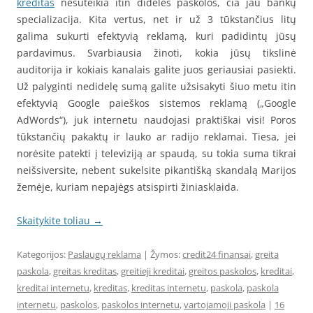
kreditas
nesuteikia itin didelės paskolos, čia jau bankų
specializacija. Kita vertus, net ir už 3 tūkstančius litų
galima sukurti efektyvią reklamą, kuri padidintų jūsų
pardavimus. Svarbiausia žinoti, kokia jūsų tikslinė
auditorija ir kokiais kanalais galite juos geriausiai pasiekti.
Už palyginti nedidelę sumą galite užsisakyti šiuo metu itin
efektyvią Google paieškos sistemos reklamą („Google
AdWords‎“), juk internetu naudojasi praktiškai visi! Poros
tūkstančių pakaktų ir lauko ar radijo reklamai. Tiesa, jei
norėsite patekti į televiziją ar spaudą, su tokia suma tikrai
neišsiversite, nebent sukelsite pikantišką skandalą Marijos
žemėje, kuriam nepajėgs atsispirti žiniasklaida.
Skaitykite toliau
→
Kategorijos:
Paslaugų reklama
| Žymos:
credit24 finansai
,
greita
paskola
,
greitas kreditas
,
greitieji kreditai
,
greitos paskolos
,
kreditai
,
kreditai internetu
,
kreditas
,
kreditas internetu
,
paskola
,
paskola
internetu
,
paskolos
,
paskolos internetu
,
vartojamoji paskola
|
16