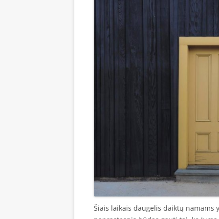
Šiais laikais daugelis daiktų namams y