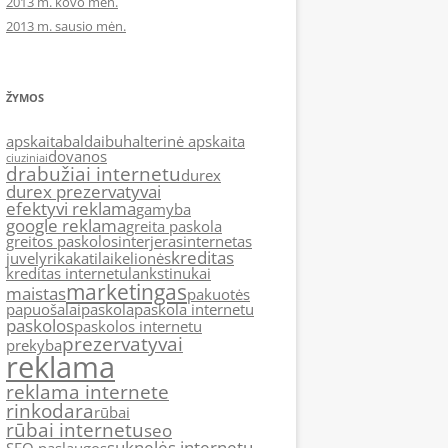
2013 m. kovo mėn.
2013 m. sausio mėn.
ŽYMOS
apskaita
baldai
buhalterinė apskaita
dovanos
ciuziniai
drabužiai internetu
durex
durex prezervatyvai
efektyvi reklama
gamyba
google reklama
greita paskola
greitos paskolos
interjeras
internetas
kreditas
juvelyrika
katilai
kelionės
kreditas internetu
lankstinukai
marketingas
maistas
pakuotės
papuošalai
paskola
paskola internetu
paskolos
paskolos internetu
prezervatyvai
prekyba
reklama
reklama internete
rinkodara
rūbai
rūbai internetu
seo
suknelės internetu