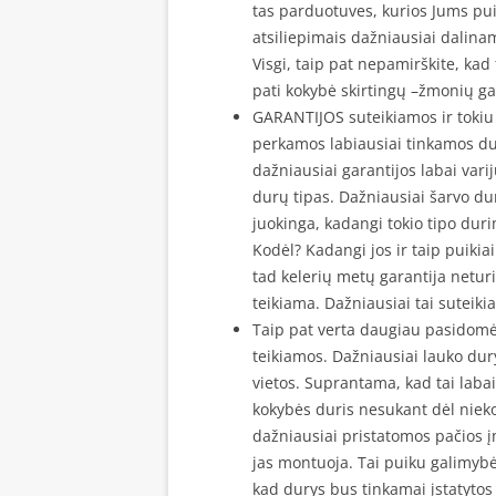
tas parduotuves, kurios Jums puik
atsiliepimais dažniausiai dalinama
Visgi, taip pat nepamirškite, kad ti
pati kokybė skirtingų –žmonių gal
GARANTIJOS suteikiamos ir tokiu a
perkamos labiausiai tinkamos dury
dažniausiai garantijos labai varij
durų tipas. Dažniausiai šarvo du
juokinga, kadangi tokio tipo dur
Kodėl? Kadangi jos ir taip puikia
tad kelerių metų garantija neturi j
teikiama. Dažniausiai tai suteik
Taip pat verta daugiau pasidom
teikiamos. Dažniausiai lauko du
vietos. Suprantama, kad tai labai
kokybės duris nesukant dėl nieko 
dažniausiai pristatomos pačios įm
jas montuoja. Tai puiku galimybė
kad durys bus tinkamai įstatytos 