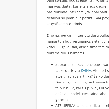
paprastesnis būdas gauti tai, ko Jums l
masyvūs duitai, kurie tarnaus daugelį
pasirinkimas internete yra labai paltus
detaliau su jomis susipažinti, kad pavy
kokybiškomis durimis.
Žinoma, perkant internetu durų paliest
namui turi būti vertinamos skitant ch
kriterijų, galiausiai, atskleisime tam 
tinkams duris namams.
Suprantama, kad bene pats svarb
lauko duris yra
KAINA
. Visi nori
atveju labiausiai tinka? Šarvo duri
Dažnai gajus mitas, kad šarvuoto
taip ir buvo, kai šis pirkinys bu
dažniau. Kodėl? Nes kaina labai kr
geresne.
ATSILIEPIMAI apie tam tiktas pre