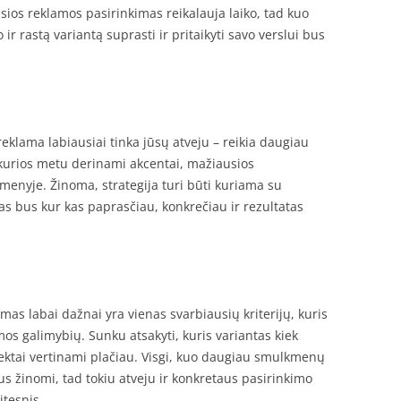
sios reklamos pasirinkimas reikalauja laiko, tad kuo
r rastą variantą suprasti ir pritaikyti savo verslui bus
eklama labiausiai tinka jūsų atveju – reikia daugiau
 kurios metu derinami akcentai, mažiausios
menyje. Žinoma, strategija turi būti kuriama su
kas bus kur kas paprasčiau, konkrečiau ir rezultatas
mas labai dažnai yra vienas svarbiausių kriterijų, kuris
os galimybių. Sunku atsakyti, kuris variantas kiek
pektai vertinami plačiau. Visgi, kuo daugiau smulkmenų
bus žinomi, tad tokiu atveju ir konkretaus pasirinkimo
tesnis.