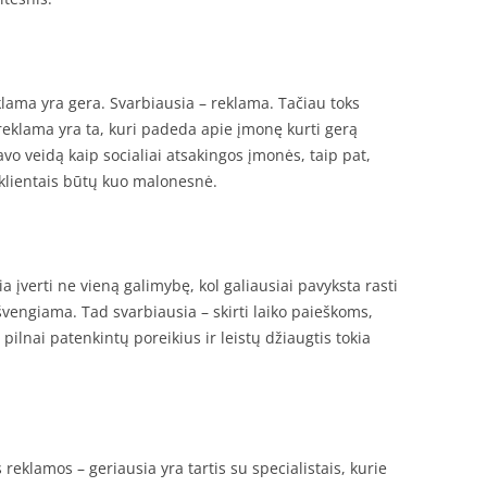
eklama yra gera. Svarbiausia – reklama. Tačiau toks
reklama yra ta, kuri padeda apie įmonę kurti gerą
savo veidą kaip socialiai atsakingos įmonės, taip pat,
klientais būtų kuo malonesnė.
ia įverti ne vieną galimybę, kol galiausiai pavyksta rasti
švengiama. Tad svarbiausia – skirti laiko paieškoms,
 pilnai patenkintų poreikius ir leistų džiaugtis tokia
 reklamos – geriausia yra tartis su specialistais, kurie