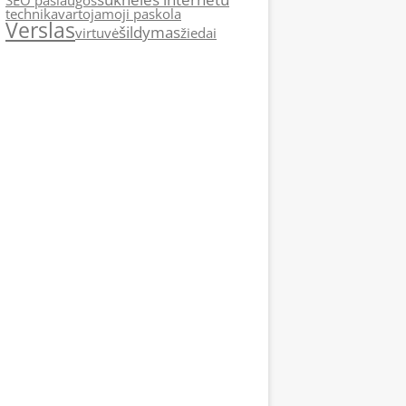
SEO paslaugos
technika
vartojamoji paskola
Verslas
šildymas
virtuvė
žiedai