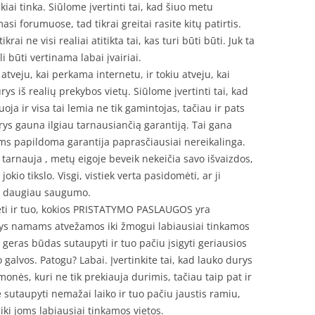
iai tinka. Siūlome įvertinti tai, kad šiuo metu
si forumuose, tad tikrai greitai rasite kitų patirtis.
krai ne visi realiai atitikta tai, kas turi būti būti. Juk ta
i būti vertinama labai įvairiai.
tveju, kai perkama internetu, ir tokiu atveju, kai
s iš realių prekybos vietų. Siūlome įvertinti tai, kad
uoja ir visa tai lemia ne tik gamintojas, tačiau ir pats
rys gauna ilgiau tarnausiančią garantiją. Tai gana
ims papildoma garantija paprasčiausiai nereikalinga.
i tarnauja , metų eigoje beveik nekeičia savo išvaizdos,
okio tikslo. Visgi, vistiek verta pasidomėti, ar ji
ia daugiau saugumo.
ėti ir tuo, kokios PRISTATYMO PASLAUGOS yra
rys namams atvežamos iki žmogui labiausiai tinkamos
 geras būdas sutaupyti ir tuo pačiu įsigyti geriausios
galvos. Patogu? Labai. Įvertinkite tai, kad lauko durys
onės, kuri ne tik prekiauja durimis, tačiau taip pat ir
 sutaupyti nemažai laiko ir tuo pačiu jaustis ramiu,
iki joms labiausiai tinkamos vietos.