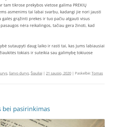
, ar tam tikrose prekybos vietose galima PREKIŲ
s asmenims tai labai svarbu, kadangi jie nori jausti
galės grąžinti prekes ir tuo pačiu atgauti visus
s pasaugos nėra reikalingos, tačiau gera žinoti, kad
mybė sutaupyti daug laiko ir rasti tai, kas Jums labiausiai
Džiaukitės tokiais ir suteikia sau galimybę tokiuose
durys
,
šarvo durys
,
Šiauliai
|
21 sausio, 2020
| Paskelbė:
Tomas
 bei pasirinkimas