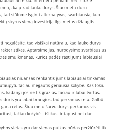
abiausiai reikia. Internetu perkami net ir tokie
 metų, kaip kad lauko durys. Šiuo metu durų
, tad siūlome lyginti alternatyvas, svarbiausia, kuo
ktų skyrus vieną investiciją ilgs metus džiaugtis
i negalėsite, tad visiškai natūralu, kad lauko durys
arakteristikas. Aptarsime jas, nurodysime svarbiausius
tikras smulkmenas, kurios padės rasti Jums labiausiai
iausias niuansas renkantis jums labiausiai tinkamas
 sutaupyti, tačiau mėgautis geriausia kokybe. Kas tokiu
s, kadangi jos ne tik gražios, tačiau ir labai tvirtos.
s duris yra labai brangios, tad perkamos reta. Galbūt
vo gana retas. Šiuo metu šarvo durys perkamos vis
itusi, tačiau kokybė – išlikusi ir tapusi net dar
kybos vietas yra dar vienas puikus būdas peržiūrėti tik