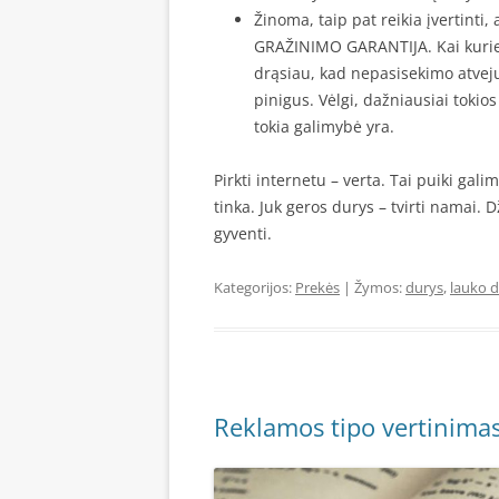
Žinoma, taip pat reikia įvertinti
GRAŽINIMO GARANTIJA. Kai kuriem
drąsiau, kad nepasisekimo atveju 
pinigus. Vėlgi, dažniausiai tokio
tokia galimybė yra.
Pirkti internetu – verta. Tai puiki gali
tinka. Juk geros durys – tvirti namai. 
gyventi.
Kategorijos:
Prekės
| Žymos:
durys
,
lauko 
Reklamos tipo vertinimas