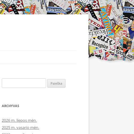
Ieškoti:
ARCHYVAS
2026 m. liepos mėn.
2025 m. vasario mėn.