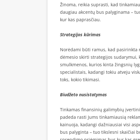
Žinoma, reikia suprasti, kad tinkamiau
daugiau akcentų bus palyginama – tuo i
kur kas paprasčiau.
Strategijos kūrimas
Norėdami būti ramus, kad pasirinkta r
dėmesio skirti strategijos sudarymui,
smulkmenos, kurios kinta žingsnių lyg
specialistais, kadangi tokiu atveju vis
toks, kokio tikimasi.
Biudžeto nusistatymas
Tinkamas finansinių galimybių įvertini
padeda rasti Jums tinkamiausią reklam
kainuoja, kadangi dažniausiai visi as
bus palyginta – tuo tikslesni skaičiai 
sprendimo priėmimas bus kur kas grei