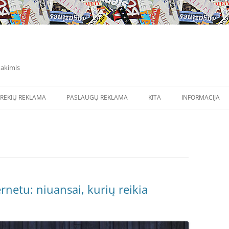
 akimis
Pereiti
prie
REKIŲ REKLAMA
PASLAUGŲ REKLAMA
KITA
INFORMACIJA
turinio
rnetu: niuansai, kurių reikia