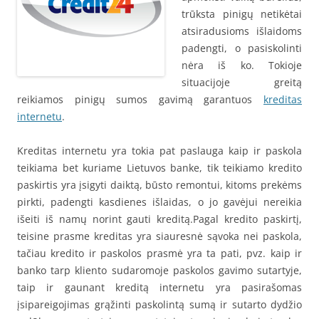
trūksta pinigų netikėtai
atsiradusioms išlaidoms
padengti, o pasiskolinti
nėra iš ko. Tokioje
situacijoje greitą
reikiamos pinigų sumos gavimą garantuos
kreditas
internetu
.
Kreditas internetu yra tokia pat paslauga kaip ir paskola
teikiama bet kuriame Lietuvos banke, tik teikiamo kredito
paskirtis yra įsigyti daiktą, būsto remontui, kitoms prekėms
pirkti, padengti kasdienes išlaidas, o jo gavėjui nereikia
išeiti iš namų norint gauti kreditą.Pagal kredito paskirtį,
teisine prasme kreditas yra siauresnė sąvoka nei paskola,
tačiau kredito ir paskolos prasmė yra ta pati, pvz. kaip ir
banko tarp kliento sudaromoje paskolos gavimo sutartyje,
taip ir gaunant kreditą internetu yra pasirašomas
įsipareigojimas grąžinti paskolintą sumą ir sutarto dydžio