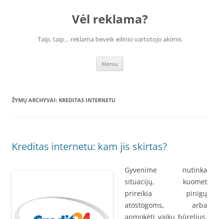
Vėl reklama?
Taip, taip… reklama beveik eilinio vartotojo akimis
Pereiti
Meniu
prie
turinio
ŽYMŲ ARCHYVAI:
KREDITAS INTERNETU
Kreditas internetu: kam jis skirtas?
Gyvenime nutinka
situacijų, kuomet
prireikia pinigų
atostogoms, arba
apmokėti vaikų būrelius,