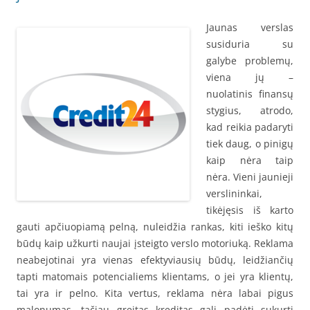
Jaunas verslas
susiduria su
galybe problemų,
viena jų –
nuolatinis finansų
stygius, atrodo,
kad reikia padaryti
tiek daug, o pinigų
kaip nėra taip
nėra. Vieni jaunieji
verslininkai,
tikėjęsis iš karto
gauti apčiuopiamą pelną, nuleidžia rankas, kiti ieško kitų
būdų kaip užkurti naujai įsteigto verslo motoriuką. Reklama
neabejotinai yra vienas efektyviausių būdų, leidžiančių
tapti matomais potencialiems klientams, o jei yra klientų,
tai yra ir pelno. Kita vertus, reklama nėra labai pigus
malonumas, tačiau greitas kreditas gali padėti sukurti