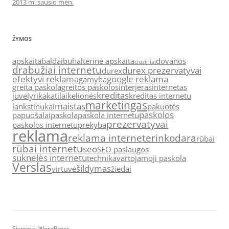
2013 m. sausio mėn.
ŽYMOS
apskaita
baldai
buhalterinė apskaita
dovanos
ciuziniai
drabužiai internetu
durex prezervatyvai
durex
efektyvi reklama
google reklama
gamyba
greita paskola
greitos paskolos
interjeras
internetas
kreditas
juvelyrika
katilai
kelionės
kreditas internetu
marketingas
maistas
lankstinukai
pakuotės
paskolos
papuošalai
paskola
paskola internetu
prezervatyvai
paskolos internetu
prekyba
reklama
reklama internete
rinkodara
rūbai
rūbai internetu
seo
SEO paslaugos
suknelės internetu
technika
vartojamoji paskola
Verslas
šildymas
virtuvė
žiedai
Sistema: WordPress