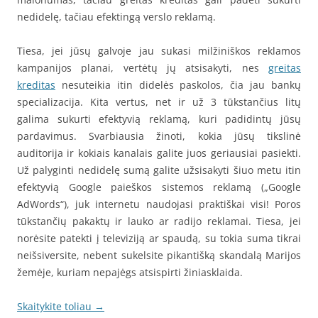
nedidelę, tačiau efektingą verslo reklamą.
Tiesa, jei jūsų galvoje jau sukasi milžiniškos reklamos
kampanijos planai, vertėtų jų atsisakyti, nes
greitas
kreditas
nesuteikia itin didelės paskolos, čia jau bankų
specializacija. Kita vertus, net ir už 3 tūkstančius litų
galima sukurti efektyvią reklamą, kuri padidintų jūsų
pardavimus. Svarbiausia žinoti, kokia jūsų tikslinė
auditorija ir kokiais kanalais galite juos geriausiai pasiekti.
Už palyginti nedidelę sumą galite užsisakyti šiuo metu itin
efektyvią Google paieškos sistemos reklamą („Google
AdWords‎“), juk internetu naudojasi praktiškai visi! Poros
tūkstančių pakaktų ir lauko ar radijo reklamai. Tiesa, jei
norėsite patekti į televiziją ar spaudą, su tokia suma tikrai
neišsiversite, nebent sukelsite pikantišką skandalą Marijos
žemėje, kuriam nepajėgs atsispirti žiniasklaida.
Skaitykite toliau
→