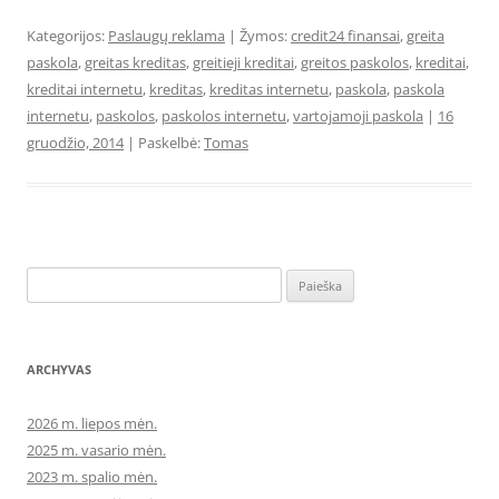
Kategorijos:
Paslaugų reklama
| Žymos:
credit24 finansai
,
greita
paskola
,
greitas kreditas
,
greitieji kreditai
,
greitos paskolos
,
kreditai
,
kreditai internetu
,
kreditas
,
kreditas internetu
,
paskola
,
paskola
internetu
,
paskolos
,
paskolos internetu
,
vartojamoji paskola
|
16
gruodžio, 2014
| Paskelbė:
Tomas
Ieškoti:
ARCHYVAS
2026 m. liepos mėn.
2025 m. vasario mėn.
2023 m. spalio mėn.