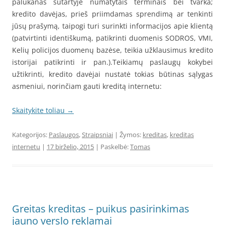
palūkanas sutartyje numatytais terminais bei tvarka;
kredito davėjas, prieš priimdamas sprendimą ar tenkinti
jūsų prašymą, taipogi turi surinkti informacijos apie klientą
(patvirtinti identiškumą, patikrinti duomenis SODROS, VMI,
Kelių policijos duomenų bazėse, teikia užklausimus kredito
istorijai patikrinti ir pan.).Teikiamų paslaugų kokybei
užtikrinti, kredito davėjai nustatė tokias būtinas sąlygas
asmeniui, norinčiam gauti kreditą internetu:
Skaitykite toliau
→
Kategorijos:
Paslaugos
,
Straipsniai
| Žymos:
kreditas
,
kreditas
internetu
|
17 birželio, 2015
| Paskelbė:
Tomas
Greitas kreditas – puikus pasirinkimas
jauno verslo reklamai