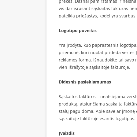
prekes. Dažnai pamirštamas ir neišnau
vis dar išrašant sąskaitas faktūras ne
pateikia priežastys, kodėl yra svarbu
Logotipo poveikis
Yra įrodyta, kuo paprastesnis logotipa
priemonė, kuri nuolat prideda vertės Jū
reklamos forma. Išnaudokite tai savo
vien išrašytoje sąskaitoje faktūroje.
Didesnis pasiekiamumas
Sąskaitos faktūros – neatsiejama versl
produktą, atsiunčiama sąskaita faktūra.
stalų paguldoma. Apie save ar įmonę da
sąskaitoje faktūroje esantis logotipas.
Įvaizdis