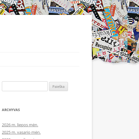
Ieškoti:
ARCHYVAS
2026 m. liepos mėn.
2025 m. vasario mėn.