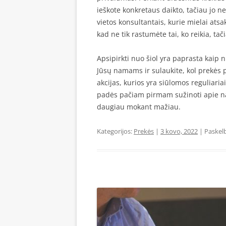
ieškote konkretaus daikto, tačiau jo n
vietos konsultantais, kurie mielai ats
kad ne tik rastumėte tai, ko reikia, ta
Apsipirkti nuo šiol yra paprasta kaip ni
Jūsų namams ir sulaukite, kol prekės
akcijas, kurios yra siūlomos reguliaria
padės pačiam pirmam sužinoti apie nauj
daugiau mokant mažiau.
Kategorijos:
Prekės
|
3 kovo, 2022
| Paskel