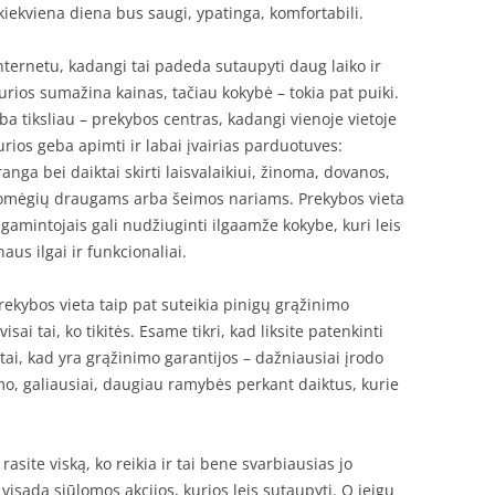
 kiekviena diena bus saugi, ypatinga, komfortabili.
ternetu, kadangi tai padeda sutaupyti daug laiko ir
urios sumažina kainas, tačiau kokybė – tokia pat puiki.
a tiksliau – prekybos centras, kadangi vienoje vietoje
kurios geba apimti ir labai įvairias parduotuves:
anga bei daiktai skirti laisvalaikiui, žinoma, dovanos,
 pomėgių draugams arba šeimos nariams. Prekybos vieta
amintojais gali nudžiuginti ilgaamže kokybe, kuri leis
aus ilgai ir funkcionaliai.
rekybos vieta taip pat suteikia pinigų grąžinimo
isai tai, ko tikitės. Esame tikri, kad liksite patenkinti
tai, kad yra grąžinimo garantijos – dažniausiai įrodo
o, galiausiai, daugiau ramybės perkant daiktus, kurie
rasite viską, ko reikia ir tai bene svarbiausias jo
visada siūlomos akcijos, kurios leis sutaupyti. O jeigu