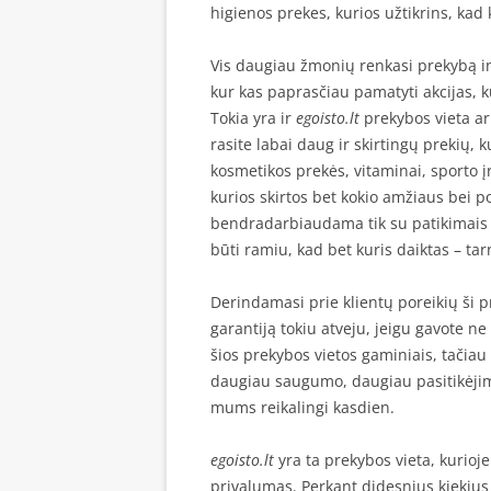
higienos prekes, kurios užtikrins, kad
Vis daugiau žmonių renkasi prekybą in
kur kas paprasčiau pamatyti akcijas, k
Tokia yra ir
egoisto.lt
prekybos vieta arb
rasite labai daug ir skirtingų prekių, 
kosmetikos prekės, vitaminai, sporto įr
kurios skirtos bet kokio amžiaus bei
bendradarbiaudama tik su patikimais g
būti ramiu, kad bet kuris daiktas – tarn
Derindamasi prie klientų poreikių ši p
garantiją tokiu atveju, jeigu gavote ne v
šios prekybos vietos gaminiais, tačiau 
daugiau saugumo, daugiau pasitikėjim
mums reikalingi kasdien.
egoisto.lt
yra ta prekybos vieta, kurioje 
privalumas. Perkant didesnius kiekius 