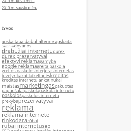
2013 m. kovo mėn.
2013 m. sausio mėn.
ŽYMOS
apskaita
baldai
buhalterinė apskaita
dovanos
ciuziniai
drabužiai internetu
durex
durex prezervatyvai
efektyvi reklama
gamyba
google reklama
greita paskola
greitos paskolos
interjeras
internetas
kreditas
juvelyrika
katilai
kelionės
kreditas internetu
lankstinukai
marketingas
maistas
pakuotės
papuošalai
paskola
paskola internetu
paskolos
paskolos internetu
prezervatyvai
prekyba
reklama
reklama internete
rinkodara
rūbai
rūbai internetu
seo
suknelės internetu