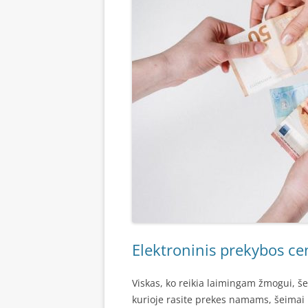
Elektroninis prekybos cen
Viskas, ko reikia laimingam žmogui, še
kurioje rasite prekes namams, šeimai l