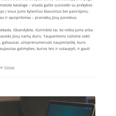
ematote kataloge – visada galite susisiekti su prekybos
akys į visus Jums kylančius klausimus bei pasirūpins,
čiau ir apsipirkimas – pranoktų Jūsų poreikius.
ekada. Išbandykite, išsirinkite tai, ko reikia Jums arba
 pasieks Jūsų namų duris. Taupantiems siūlome sekti
i, galiausiai, užsiprenumeruoti naujienlaiškį, kuris
ausias galimybes, kurios leis ir sutaupyti, ir gauti
bė:
Tomas