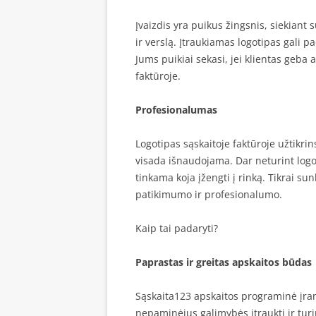
Įvaizdis yra puikus žingsnis, siekiant s
ir verslą. Įtraukiamas logotipas gali 
Jums puikiai sekasi, jei klientas geba 
faktūroje.
Profesionalumas
Logotipas sąskaitoje faktūroje užtikri
visada išnaudojama. Dar neturint logoti
tinkama koja įžengti į rinką. Tikrai sun
patikimumo ir profesionalumo.
Kaip tai padaryti?
Paprastas ir greitas apskaitos būdas
Sąskaita123 apskaitos programinė įrang
nepaminėjus galimybės įtraukti ir tur