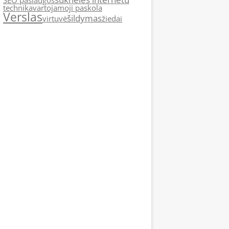
SEO paslaugos
technika
vartojamoji paskola
Verslas
šildymas
virtuvė
žiedai