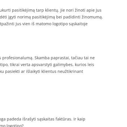
ukurti pasitikėjimą tarp klientų. Jie nori žinoti apie Jus
padėti įgyti norimą pasitikėjimą bei padidinti žinomumą.
atpažinti Jus vien iš matomo logotipo sąskaitoje
ns profesionalumą. Skamba paprastai, tačiau tai ne
po, tikrai verta apsvarstyti galimybes, kurios leis
ku pasiekti ar išlaikyti klientus neužtikrinant
a padeda išrašyti sąskaitas faktūras. Ir kaip
imo logotipo?