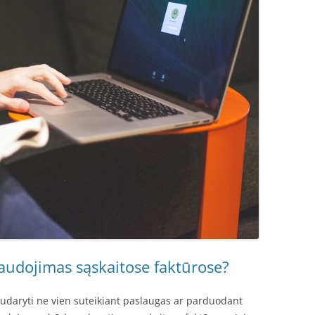
audojimas sąskaitose faktūrose?
sudaryti ne vien suteikiant paslaugas ar parduodant