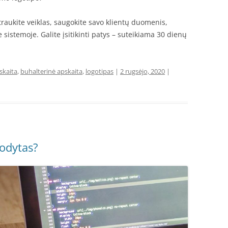
įtraukite veiklas, saugokite savo klientų duomenis,
e sistemoje. Galite įsitikinti patys – suteikiama 30 dienų
skaita
,
buhalterinė apskaita
,
logotipas
|
2 rugsėjo, 2020
|
odytas?