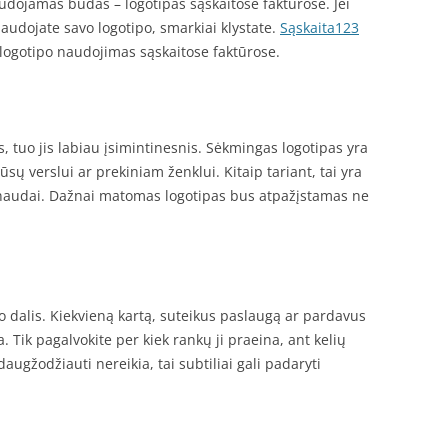
dojamas būdas – logotipas sąskaitose faktūrose. Jei
naudojate savo logotipo, smarkiai klystate.
Sąskaita123
s logotipo naudojimas sąskaitose faktūrose.
s, tuo jis labiau įsimintinesnis. Sėkmingas logotipas yra
sų verslui ar prekiniam ženklui. Kitaip tariant, tai yra
 naudai. Dažnai matomas logotipas bus atpažįstamas ne
o dalis. Kiekvieną kartą, suteikus paslaugą ar pardavus
 Tik pagalvokite per kiek rankų ji praeina, ant kelių
ugžodžiauti nereikia, tai subtiliai gali padaryti