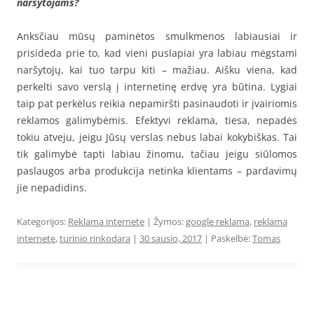
naršytojams?
Anksčiau mūsų paminėtos smulkmenos labiausiai ir
prisideda prie to, kad vieni puslapiai yra labiau mėgstami
naršytojų, kai tuo tarpu kiti – mažiau. Aišku viena, kad
perkelti savo verslą į internetinę erdvę yra būtina. Lygiai
taip pat perkėlus reikia nepamiršti pasinaudoti ir įvairiomis
reklamos galimybėmis. Efektyvi reklama, tiesa, nepadės
tokiu atveju, jeigu Jūsų verslas nebus labai kokybiškas. Tai
tik galimybė tapti labiau žinomu, tačiau jeigu siūlomos
paslaugos arba produkcija netinka klientams – pardavimų
jie nepadidins.
Kategorijos:
Reklama internete
| Žymos:
google reklama
,
reklama
internete
,
turinio rinkodara
|
30 sausio, 2017
| Paskelbė:
Tomas