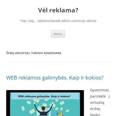
Vėl reklama?
Taip, taip… reklama beveik eilinio vartotojo akimis
Pereiti
Meniu
prie
turinio
ŽYMŲ ARCHYVAI:
TURINIO RINKODARA
WEB reklamos galimybės. Kaip ir kokios?
Gyvenimas
persikėlė į
virtualią
erdvę.
Nieko