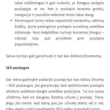
labai reikšmingas ir gali nulemti, ar žmogus lankysis
puslapyje, ar ne. Net ir puslapio krovimo greitis,
navigacija ir panašūs veiksniai lemia labai daug.
Formuojant turinį reikia nepamiršti konkrečių raktinių
žodžių, kurie palengvina puslapio suradimą paieškos
sistemoje. Nors kokybiškas turinys kuriamas žmogui –
robotai taip pat prisideda prie puslapio
populiarėjimo.
Geras turinys gali garantuoti ir kur kas didesnį žinomumą.
SEO paslaugos
Dar viena galimybė padaryti puslapį kur kas labiau žinomu
– SEO paslaugos. Jos garantuoja, kad optimizuotas puslapis
atsidurs aukštose Google paieškos pozicijose. Tai tuo tarpu
užtikrina, kad vis daugiau žmonių užsuks į puslapį. Tiesa,
jeigu Jūs norite, kad kartą pas jus užsukę ateitų vėl ir vėl,
tokiu atveju prieš naudojantis SEO reikia sutvarkyti turinį.