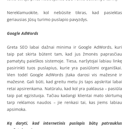
Nereklamuokite, kol nebūsite tikras, kad pasiektas
geriausias Jūsų turimo puslapio pavyzdys.
Google AdWords
Greta SEO labai dažnai minima ir Google AdWords, kuri
taip pat skirta būtent tam, kad jus žmonės paprasčiau
pamatytų paieškos sistemoje. Tiesa, naršytojai labiau linkę
pasirinkti tuos puslapius, kurie yra pasiūlomi organiškai.
Vien todėl Google AdWords įtaka darosi vis mažesnė ir
mažesnė. Gali būti, kad greitu metu jis taps apskritai labai
retai apsirenkama. Natūralu, kad kol yra paklausa – pasiūla
taip pat egzistuoja. Tačiau kadangi klientai mato skirtumą
tarp reklamos naudos – jie renkasi tai, kas jiems labiau
apsimoka.
Ką daryti, kad internetinis puslapis būtų patrauklus