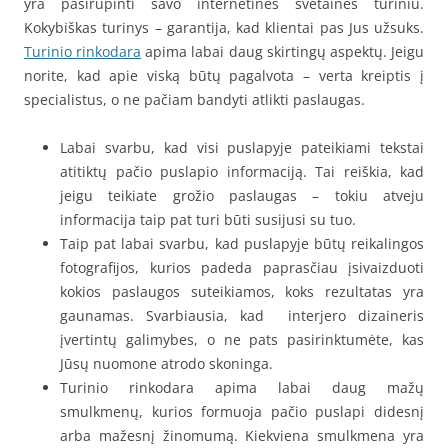
yra pasirūpinti savo internetinės svetainės turiniu.
Kokybiškas turinys – garantija, kad klientai pas Jus užsuks.
Turinio rinkodara
apima labai daug skirtingų aspektų. Jeigu
norite, kad apie viską būtų pagalvota – verta kreiptis į
specialistus, o ne pačiam bandyti atlikti paslaugas.
Labai svarbu, kad visi puslapyje pateikiami tekstai
atitiktų pačio puslapio informaciją. Tai reiškia, kad
jeigu teikiate grožio paslaugas – tokiu atveju
informacija taip pat turi būti susijusi su tuo.
Taip pat labai svarbu, kad puslapyje būtų reikalingos
fotografijos, kurios padeda paprasčiau įsivaizduoti
kokios paslaugos suteikiamos, koks rezultatas yra
gaunamas. Svarbiausia, kad interjero dizaineris
įvertintų galimybes, o ne pats pasirinktumėte, kas
Jūsų nuomone atrodo skoninga.
Turinio rinkodara apima labai daug mažų
smulkmenų, kurios formuoja pačio puslapi didesnį
arba mažesnį žinomumą. Kiekviena smulkmena yra