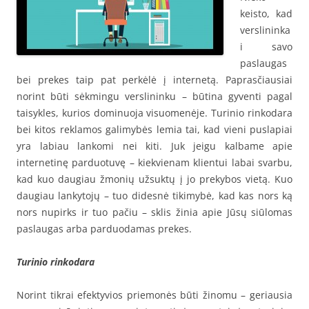
keisto, kad
verslininka
i savo
paslaugas
bei prekes taip pat perkėlė į internetą. Paprasčiausiai
norint būti sėkmingu verslininku – būtina gyventi pagal
taisykles, kurios dominuoja visuomenėje. Turinio rinkodara
bei kitos reklamos galimybės lemia tai, kad vieni puslapiai
yra labiau lankomi nei kiti. Juk jeigu kalbame apie
internetinę parduotuvę – kiekvienam klientui labai svarbu,
kad kuo daugiau žmonių užsuktų į jo prekybos vietą. Kuo
daugiau lankytojų – tuo didesnė tikimybė, kad kas nors ką
nors nupirks ir tuo pačiu – sklis žinia apie Jūsų siūlomas
paslaugas arba parduodamas prekes.
Turinio rinkodara
Norint tikrai efektyvios priemonės būti žinomu – geriausia