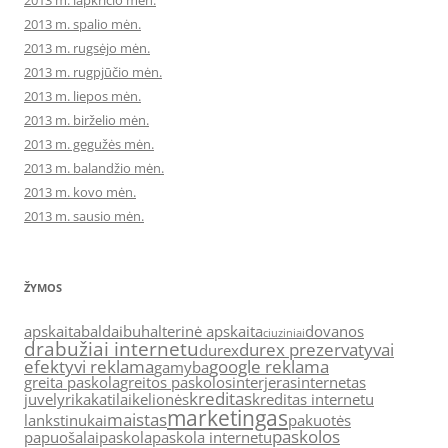
2013 m. lapkričio mėn.
2013 m. spalio mėn.
2013 m. rugsėjo mėn.
2013 m. rugpjūčio mėn.
2013 m. liepos mėn.
2013 m. birželio mėn.
2013 m. gegužės mėn.
2013 m. balandžio mėn.
2013 m. kovo mėn.
2013 m. sausio mėn.
ŽYMOS
apskaita
baldai
buhalterinė apskaita
dovanos
ciuziniai
drabužiai internetu
durex prezervatyvai
durex
efektyvi reklama
google reklama
gamyba
greita paskola
greitos paskolos
interjeras
internetas
kreditas
juvelyrika
katilai
kelionės
kreditas internetu
marketingas
maistas
lankstinukai
pakuotės
paskolos
papuošalai
paskola
paskola internetu