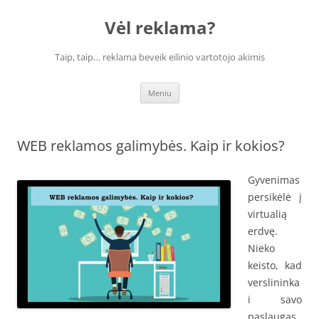
Vėl reklama?
Taip, taip… reklama beveik eilinio vartotojo akimis
Pereiti
Meniu
prie
turinio
WEB reklamos galimybės. Kaip ir kokios?
Gyvenimas
persikėlė į
virtualią
erdvę.
Nieko
keisto, kad
verslininka
i savo
paslaugas