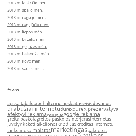
2013 m. lapkričio mėn.
2013 m. spalio mėn.
2013 m. rugsėjo mėn.
2013 m. rugpjūčio mėn.
2013 m. liepos mėn.
2013 m. birželio mėn.
2013 m. gegužės mėn.
2013 m. balandžio mėn.
2013 m. kovo mėn.
2013 m. sausio mėn.
ŽYMOS
apskaita
baldai
buhalterinė apskaita
dovanos
ciuziniai
drabužiai internetu
durex prezervatyvai
durex
efektyvi reklama
google reklama
gamyba
greita paskola
greitos paskolos
interjeras
internetas
kreditas
juvelyrika
katilai
kelionės
kreditas internetu
marketingas
maistas
lankstinukai
pakuotės
paskolos
papuošalai
paskola
paskola internetu