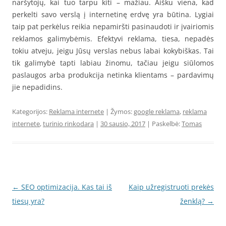
naršytojų, kai tuo tarpu kiti – mažiau. Aišku viena, kad
perkelti savo verslą į internetinę erdvę yra būtina. Lygiai
taip pat perkėlus reikia nepamiršti pasinaudoti ir įvairiomis
reklamos galimybėmis. Efektyvi reklama, tiesa, nepadės
tokiu atveju, jeigu Jūsų verslas nebus labai kokybiškas. Tai
tik galimybė tapti labiau žinomu, tačiau jeigu siūlomos
paslaugos arba produkcija netinka klientams – pardavimų
jie nepadidins.
Kategorijos:
Reklama internete
| Žymos:
google reklama
,
reklama
internete
,
turinio rinkodara
|
30 sausio, 2017
| Paskelbė:
Tomas
Įrašo
←
SEO optimizacija. Kas tai iš
Kaip užregistruoti prekės
navigacija
tiesų yra?
ženklą?
→