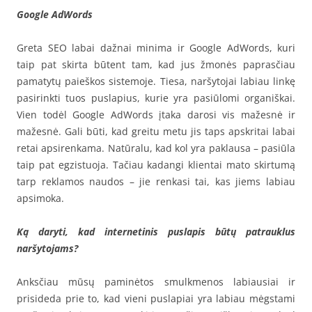
Google AdWords
Greta SEO labai dažnai minima ir Google AdWords, kuri
taip pat skirta būtent tam, kad jus žmonės paprasčiau
pamatytų paieškos sistemoje. Tiesa, naršytojai labiau linkę
pasirinkti tuos puslapius, kurie yra pasiūlomi organiškai.
Vien todėl Google AdWords įtaka darosi vis mažesnė ir
mažesnė. Gali būti, kad greitu metu jis taps apskritai labai
retai apsirenkama. Natūralu, kad kol yra paklausa – pasiūla
taip pat egzistuoja. Tačiau kadangi klientai mato skirtumą
tarp reklamos naudos – jie renkasi tai, kas jiems labiau
apsimoka.
Ką daryti, kad internetinis puslapis būtų patrauklus
naršytojams?
Anksčiau mūsų paminėtos smulkmenos labiausiai ir
prisideda prie to, kad vieni puslapiai yra labiau mėgstami