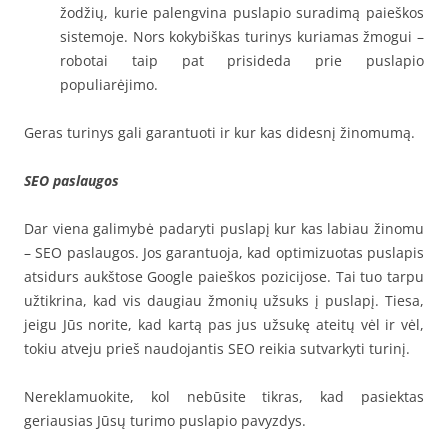
žodžių, kurie palengvina puslapio suradimą paieškos
sistemoje. Nors kokybiškas turinys kuriamas žmogui –
robotai taip pat prisideda prie puslapio
populiarėjimo.
Geras turinys gali garantuoti ir kur kas didesnį žinomumą.
SEO paslaugos
Dar viena galimybė padaryti puslapį kur kas labiau žinomu
– SEO paslaugos. Jos garantuoja, kad optimizuotas puslapis
atsidurs aukštose Google paieškos pozicijose. Tai tuo tarpu
užtikrina, kad vis daugiau žmonių užsuks į puslapį. Tiesa,
jeigu Jūs norite, kad kartą pas jus užsukę ateitų vėl ir vėl,
tokiu atveju prieš naudojantis SEO reikia sutvarkyti turinį.
Nereklamuokite, kol nebūsite tikras, kad pasiektas
geriausias Jūsų turimo puslapio pavyzdys.