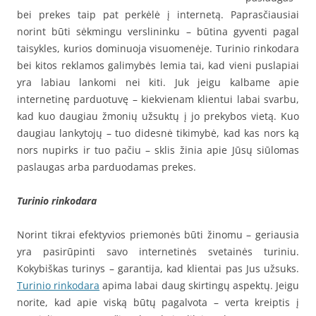
bei prekes taip pat perkėlė į internetą. Paprasčiausiai
norint būti sėkmingu verslininku – būtina gyventi pagal
taisykles, kurios dominuoja visuomenėje. Turinio rinkodara
bei kitos reklamos galimybės lemia tai, kad vieni puslapiai
yra labiau lankomi nei kiti. Juk jeigu kalbame apie
internetinę parduotuvę – kiekvienam klientui labai svarbu,
kad kuo daugiau žmonių užsuktų į jo prekybos vietą. Kuo
daugiau lankytojų – tuo didesnė tikimybė, kad kas nors ką
nors nupirks ir tuo pačiu – sklis žinia apie Jūsų siūlomas
paslaugas arba parduodamas prekes.
Turinio rinkodara
Norint tikrai efektyvios priemonės būti žinomu – geriausia
yra pasirūpinti savo internetinės svetainės turiniu.
Kokybiškas turinys – garantija, kad klientai pas Jus užsuks.
Turinio rinkodara
apima labai daug skirtingų aspektų. Jeigu
norite, kad apie viską būtų pagalvota – verta kreiptis į