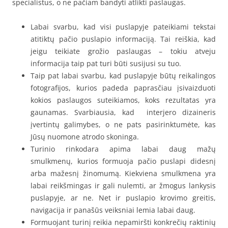
specialistus, o ne pačiam bandyti atlikti paslaugas.
Labai svarbu, kad visi puslapyje pateikiami tekstai
atitiktų pačio puslapio informaciją. Tai reiškia, kad
jeigu teikiate grožio paslaugas – tokiu atveju
informacija taip pat turi būti susijusi su tuo.
Taip pat labai svarbu, kad puslapyje būtų reikalingos
fotografijos, kurios padeda paprasčiau įsivaizduoti
kokios paslaugos suteikiamos, koks rezultatas yra
gaunamas. Svarbiausia, kad interjero dizaineris
įvertintų galimybes, o ne pats pasirinktumėte, kas
Jūsų nuomone atrodo skoninga.
Turinio rinkodara apima labai daug mažų
smulkmenų, kurios formuoja pačio puslapi didesnį
arba mažesnį žinomumą. Kiekviena smulkmena yra
labai reikšmingas ir gali nulemti, ar žmogus lankysis
puslapyje, ar ne. Net ir puslapio krovimo greitis,
navigacija ir panašūs veiksniai lemia labai daug.
Formuojant turinį reikia nepamiršti konkrečių raktinių