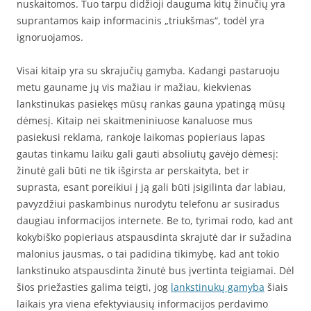
nuskaitomos. Tuo tarpu didžioji dauguma kitų žinučių yra
suprantamos kaip informacinis „triukšmas“, todėl yra
ignoruojamos.
Visai kitaip yra su skrajučių gamyba. Kadangi pastaruoju
metu gauname jų vis mažiau ir mažiau, kiekvienas
lankstinukas pasiekęs mūsų rankas gauna ypatingą mūsų
dėmesį. Kitaip nei skaitmeniniuose kanaluose mus
pasiekusi reklama, rankoje laikomas popieriaus lapas
gautas tinkamu laiku gali gauti absoliutų gavėjo dėmesį:
žinutė gali būti ne tik išgirsta ar perskaityta, bet ir
suprasta, esant poreikiui į ją gali būti įsigilinta dar labiau,
pavyzdžiui paskambinus nurodytu telefonu ar susiradus
daugiau informacijos internete. Be to, tyrimai rodo, kad ant
kokybiško popieriaus atspausdinta skrajutė dar ir sužadina
malonius jausmas, o tai padidina tikimybę, kad ant tokio
lankstinuko atspausdinta žinutė bus įvertinta teigiamai. Dėl
šios priežasties galima teigti, jog
lankstinukų gamyba
šiais
laikais yra viena efektyviausių informacijos perdavimo