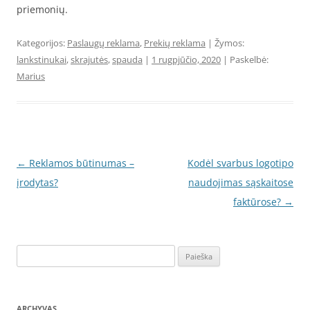
priemonių.
Kategorijos:
Paslaugų reklama
,
Prekių reklama
| Žymos:
lankstinukai
,
skrajutės
,
spauda
|
1 rugpjūčio, 2020
| Paskelbė:
Marius
Įrašo
←
Reklamos būtinumas –
Kodėl svarbus logotipo
navigacija
įrodytas?
naudojimas sąskaitose
faktūrose?
→
Ieškoti:
ARCHYVAS