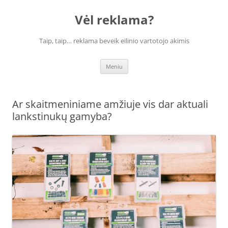
Vėl reklama?
Taip, taip… reklama beveik eilinio vartotojo akimis
Pereiti
Meniu
prie
turinio
Ar skaitmeniniame amžiuje vis dar aktuali
lankstinukų gamyba?