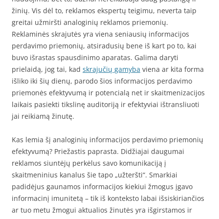
žinių. Vis dėl to, reklamos ekspertų teigimu, neverta taip
greitai užmiršti analoginių reklamos priemonių.
Reklaminės skrajutės yra viena seniausių informacijos
perdavimo priemonių, atsiradusių bene iš kart po to, kai
buvo išrastas spausdinimo aparatas. Galima daryti
prielaidą, jog tai, kad
skrajučių gamyba
viena ar kita forma
išliko iki šių dienų, parodo šios informacijos perdavimo
priemonės efektyvumą ir potencialą net ir skaitmenizacijos
laikais pasiekti tikslinę auditoriją ir efektyviai ištransliuoti
jai reikiamą žinutę.
Kas lemia šį analoginių informacijos perdavimo priemonių
efektyvumą? Priežastis paprasta. Didžiajai daugumai
reklamos siuntėjų perkėlus savo komunikaciją į
skaitmeninius kanalus šie tapo „užteršti“. Smarkiai
padidėjus gaunamos informacijos kiekiui žmogus įgavo
informacinį imunitetą – tik iš konteksto labai išsiskiriančios
ar tuo metu žmogui aktualios žinutės yra išgirstamos ir