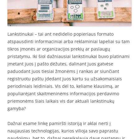
Lankstinukai – tai ant nedidelio popieriaus formato
atspausdinti informaciniai arba reklaminiai lapeliai su tam
tikros įmonės ar organizacijos prekių ar paslaugų
pristatymu. Iki šiol dažniausiai lankstinukai buvo platinami
įmetant juos į pašto dėžutes, dalinant juos gatvėse
paduodant juos tiesiai žmonėms į rankas ar siunčiant
registruotu paštu įdedant juos kartu su užsakomaisiais
periodiniais leidiniais. Vis dėl to, keliame klausimą, ar
populiarėjant skaitmeninėms informacijos perdavimo
priemonėms šiais laikais vis dar aktuali lankstinukų
gamyba?
Dažnai esame linkę pamiršti istoriją ir aklai nerti į
naujausias technologijas, kurios vilioja savo paprastu
naudojimu, bet to, dažnai nereikalauja daug pastangų ir