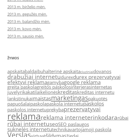
2013 m. birželio mėn.
2013 m. gegužės mėn.
2013 m. balandžio mėn.
2013 m. kovo mėn.
2013 m. sausio mėn.
ŽYMOS
apskaita
baldai
buhalterinė apskaita
dovanos
ciuziniai
drabužiai internetu
durex prezervatyvai
durex
efektyvi reklama
google reklama
gamyba
greita paskola
greitos paskolos
interjeras
internetas
kreditas
juvelyrika
katilai
kelionės
kreditas internetu
marketingas
maistas
lankstinukai
pakuotės
paskolos
papuošalai
paskola
paskola internetu
prezervatyvai
paskolos internetu
prekyba
reklama
reklama internete
rinkodara
rūbai
rūbai internetu
seo
SEO paslaugos
suknelės internetu
technika
vartojamoji paskola
Verslas
šildymas
virtuvė
žiedai