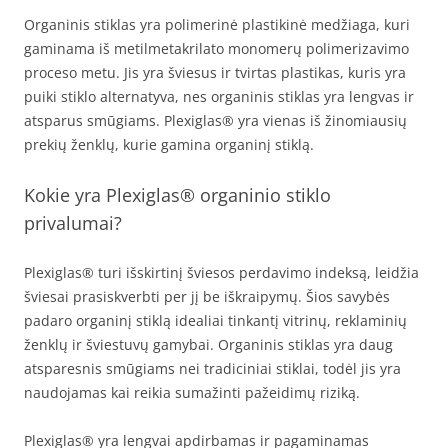
Organinis stiklas yra polimerinė plastikinė medžiaga, kuri
gaminama iš metilmetakrilato monomerų polimerizavimo
proceso metu. Jis yra šviesus ir tvirtas plastikas, kuris yra
puiki stiklo alternatyva, nes organinis stiklas yra lengvas ir
atsparus smūgiams. Plexiglas® yra vienas iš žinomiausių
prekių ženklų, kurie gamina organinį stiklą.
Kokie yra Plexiglas® organinio stiklo
privalumai?
Plexiglas® turi išskirtinį šviesos perdavimo indeksą, leidžia
šviesai prasiskverbti per jį be iškraipymų. Šios savybės
padaro organinį stiklą idealiai tinkantį vitrinų, reklaminių
ženklų ir šviestuvų gamybai. Organinis stiklas yra daug
atsparesnis smūgiams nei tradiciniai stiklai, todėl jis yra
naudojamas kai reikia sumažinti pažeidimų riziką.
Plexiglas® yra lengvai apdirbamas ir pagaminamas