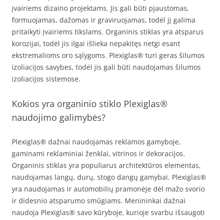
įvairiems dizaino projektams. Jis gali būti pjaustomas,
formuojamas, dažomas ir graviruojamas, todėl jį galima
pritaikyti įvairiems tikslams. Organinis stiklas yra atsparus
korozijai, todėl jis ilgai išlieka nepakitęs netgi esant
ekstremalioms oro sąlygoms. Plexiglas® turi geras šilumos
izoliacijos savybes, todėl jis gali būti naudojamas šilumos
izoliacijos sistemose.
Kokios yra organinio stiklo Plexiglas®
naudojimo galimybės?
Plexiglas® dažnai naudojamas reklamos gamyboje,
gaminami reklaminiai ženklai, vitrinos ir dekoracijos.
Organinis stiklas yra populiarus architektūros elementas,
naudojamas langų, durų, stogo dangų gamybai. Plexiglas®
yra naudojamas ir automobilių pramonėje dėl mažo svorio
ir didesnio atsparumo smūgiams. Menininkai dažnai
naudoja Plexiglas® savo kūryboje, kurioje svarbu išsaugoti