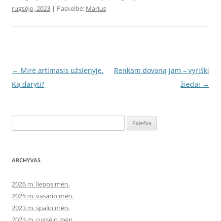
rugsėjo, 2023
| Paskelbė:
Marius
Įrašo
←
Mirė artimasis užsienyje.
Renkam dovaną Jam – vyriški
navigacija
Ką daryti?
žiedai
→
Ieškoti:
ARCHYVAS
2026 m. liepos mėn.
2025 m. vasario mėn.
2023 m. spalio mėn.
2023 m. rugsėjo mėn.