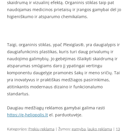
skaidrumą ir vizualinį efektą. Organinis stiklas taip pat
naudojamas medicinos prietaisų ir įrangos gamybai dėl jo
higieniškumo ir atsparumo chemikalams.
Taigi, organinis stiklas, ypač Plexiglas®, yra daugialypis ir
daugiafunkcinis plastikas, kuris turi daug privalumų ir
naudojimo galimybių. Jo gebėjimas išlaikyti skaidrumą ir
atsparumas smūgiams daro jį ypatingai vertingu
komponentu daugelyje pramonės šakų ir meno sričių. Tai
yra inovatyvus ir praktiškas medžiagos pasirinkimas,
atitinkantis modernaus dizaino ir funkcionalumo
standartus.
Daugiau medžiagų reklamos gamybai galima rasti
https://e-heliopolis.lt
el. parduotuvėje.
Kategorijos:
Prekių reklama
| Žymos:
gamyba
,
lauko reklama
|
13