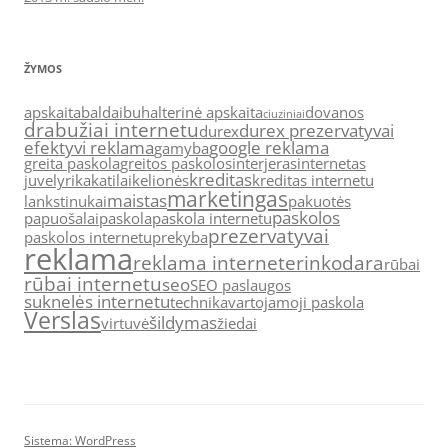
ŽYMOS
apskaita
baldai
buhalterinė apskaita
dovanos
ciuziniai
drabužiai internetu
durex prezervatyvai
durex
efektyvi reklama
google reklama
gamyba
greita paskola
greitos paskolos
interjeras
internetas
kreditas
juvelyrika
katilai
kelionės
kreditas internetu
marketingas
maistas
lankstinukai
pakuotės
paskolos
papuošalai
paskola
paskola internetu
prezervatyvai
paskolos internetu
prekyba
reklama
reklama internete
rinkodara
rūbai
rūbai internetu
seo
SEO paslaugos
suknelės internetu
technika
vartojamoji paskola
Verslas
šildymas
virtuvė
žiedai
Sistema: WordPress