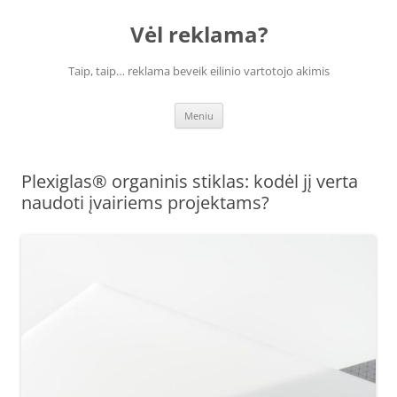
Vėl reklama?
Taip, taip… reklama beveik eilinio vartotojo akimis
Pereiti
Meniu
prie
turinio
Plexiglas® organinis stiklas: kodėl jį verta
naudoti įvairiems projektams?