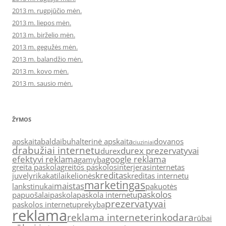
2013 m. rugpjūčio mėn.
2013 m. liepos mėn.
2013 m. birželio mėn.
2013 m. gegužės mėn.
2013 m. balandžio mėn.
2013 m. kovo mėn.
2013 m. sausio mėn.
ŽYMOS
apskaita
baldai
buhalterinė apskaita
dovanos
ciuziniai
drabužiai internetu
durex prezervatyvai
durex
efektyvi reklama
google reklama
gamyba
greita paskola
greitos paskolos
interjeras
internetas
kreditas
juvelyrika
katilai
kelionės
kreditas internetu
marketingas
maistas
lankstinukai
pakuotės
paskolos
papuošalai
paskola
paskola internetu
prezervatyvai
paskolos internetu
prekyba
reklama
reklama internete
rinkodara
rūbai