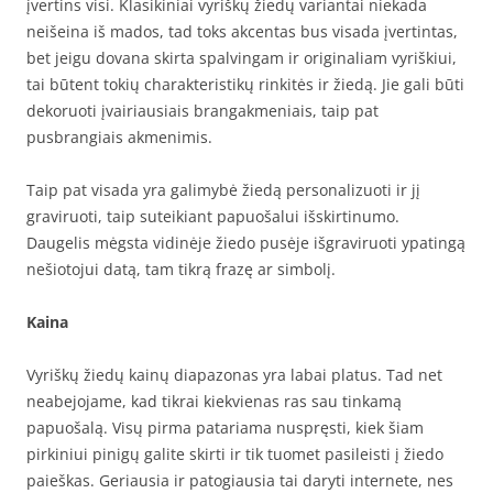
įvertins visi. Klasikiniai vyriškų žiedų variantai niekada
neišeina iš mados, tad toks akcentas bus visada įvertintas,
bet jeigu dovana skirta spalvingam ir originaliam vyriškiui,
tai būtent tokių charakteristikų rinkitės ir žiedą. Jie gali būti
dekoruoti įvairiausiais brangakmeniais, taip pat
pusbrangiais akmenimis.
Taip pat visada yra galimybė žiedą personalizuoti ir jį
graviruoti, taip suteikiant papuošalui išskirtinumo.
Daugelis mėgsta vidinėje žiedo pusėje išgraviruoti ypatingą
nešiotojui datą, tam tikrą frazę ar simbolį.
Kaina
Vyriškų žiedų kainų diapazonas yra labai platus. Tad net
neabejojame, kad tikrai kiekvienas ras sau tinkamą
papuošalą. Visų pirma patariama nuspręsti, kiek šiam
pirkiniui pinigų galite skirti ir tik tuomet pasileisti į žiedo
paieškas. Geriausia ir patogiausia tai daryti internete, nes