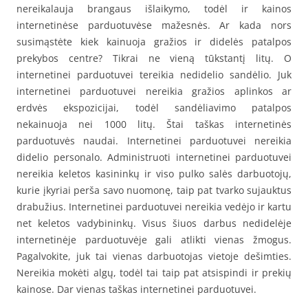
nereikalauja brangaus išlaikymo, todėl ir kainos
internetinėse parduotuvėse mažesnės. Ar kada nors
susimąstėte kiek kainuoja gražios ir didelės patalpos
prekybos centre? Tikrai ne vieną tūkstantį litų. O
internetinei parduotuvei tereikia nedidelio sandėlio. Juk
internetinei parduotuvei nereikia gražios aplinkos ar
erdvės ekspozicijai, todėl sandėliavimo patalpos
nekainuoja nei 1000 litų. Štai taškas internetinės
parduotuvės naudai. Internetinei parduotuvei nereikia
didelio personalo. Administruoti internetinei parduotuvei
nereikia keletos kasininkų ir viso pulko salės darbuotojų,
kurie įkyriai perša savo nuomonę, taip pat tvarko sujauktus
drabužius. Internetinei parduotuvei nereikia vedėjo ir kartu
net keletos vadybininkų. Visus šiuos darbus nedidelėje
internetinėje parduotuvėje gali atlikti vienas žmogus.
Pagalvokite, juk tai vienas darbuotojas vietoje dešimties.
Nereikia mokėti algų, todėl tai taip pat atsispindi ir prekių
kainose. Dar vienas taškas internetinei parduotuvei.