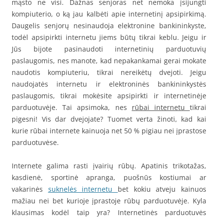
mąsto ne visi. Dažnas senjoras net nemoka įsijungti
kompiuterio, o ką jau kalbėti apie internetinį apsipirkimą.
Daugelis senjorų nesinaudoja elektronine bankininkyste,
todėl apsipirkti internetu jiems būtų tikrai keblu. Jeigu ir
Jūs bijote pasinaudoti internetinių parduotuvių
paslaugomis, nes manote, kad nepakankamai gerai mokate
naudotis kompiuteriu, tikrai nereikėtų dvejoti. Jeigu
naudojatės internetu ir elektroninės bankininkystės
paslaugomis, tikrai mokėsite apsipirkti ir internetinėje
parduotuvėje. Tai apsimoka, nes
rūbai internetu
tikrai
pigesni! Vis dar dvejojate? Tuomet verta žinoti, kad kai
kurie rūbai internete kainuoja net 50 % pigiau nei įprastose
parduotuvėse.
Internete galima rasti įvairių rūbų. Apatinis trikotažas,
kasdienė, sportinė apranga, puošnūs kostiumai ar
vakarinės
suknelės internetu
bet kokiu atveju kainuos
mažiau nei bet kurioje įprastoje rūbų parduotuvėje. Kyla
klausimas kodėl taip yra? Internetinės parduotuvės