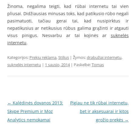
Žinoma, negalima teigti, kad rūbai internetu tai vien
pliusai. Didžiausias minusas toks, kad patikusio rūbo negali
pasimatuoti, tačiau gerai tai, kad nusipirktus ir
nepatikusius ar netikusius rūbus galima grąžinti ir atgauti
visus pinigus. Nesvarbu ar tai kojinės ar
suknelės
internetu
.
Kategorijos:
Prekių reklama
,
Stilius
| Žymos:
drabužiai internetu
,
suknelės internetu
|
1 sausio, 2014
| Paskelbė:
Tomas
Įrašo
←
Kalėdinės dovanos 2013:
Pigiau ne tik rūbai internetu,
navigacija
Skype Premium ir Moz
bet ir aksesuarai ir kitos
Analytics nemokamai
grožio prekės
→