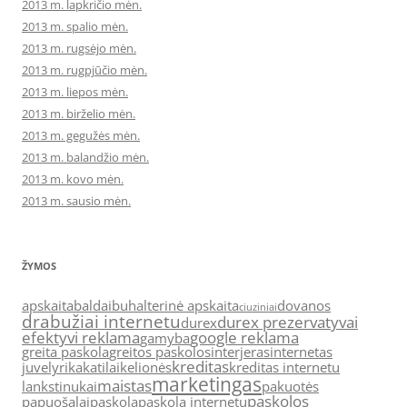
2013 m. lapkričio mėn.
2013 m. spalio mėn.
2013 m. rugsėjo mėn.
2013 m. rugpjūčio mėn.
2013 m. liepos mėn.
2013 m. birželio mėn.
2013 m. gegužės mėn.
2013 m. balandžio mėn.
2013 m. kovo mėn.
2013 m. sausio mėn.
ŽYMOS
apskaita
baldai
buhalterinė apskaita
dovanos
ciuziniai
drabužiai internetu
durex prezervatyvai
durex
efektyvi reklama
google reklama
gamyba
greita paskola
greitos paskolos
interjeras
internetas
kreditas
juvelyrika
katilai
kelionės
kreditas internetu
marketingas
maistas
lankstinukai
pakuotės
paskolos
papuošalai
paskola
paskola internetu