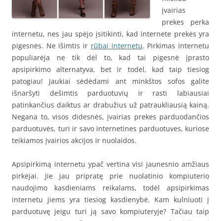
įvairias
prekes perka
internetu, nes jau spėjo įsitikinti, kad internete prekės yra
pigesnės. Ne išimtis ir
rūbai internetu
. Pirkimas internetu
populiarėja ne tik dėl to, kad tai pigesnė įprasto
apsipirkimo alternatyva, bet ir todėl, kad taip tiesiog
patogiau! Jaukiai sėdėdami ant minkštos sofos galite
išnaršyti dešimtis parduotuvių ir rasti labiausiai
patinkančius daiktus ar drabužius už patraukliausią kainą.
Negana to, visos didesnės, įvairias prekes parduodančios
parduotuvės, turi ir savo internetines parduotuves, kuriose
teikiamos įvairios akcijos ir nuolaidos.
Apsipirkimą internetu ypač vertina visi jaunesnio amžiaus
pirkėjai. Jie jau pripratę prie nuolatinio kompiuterio
naudojimo kasdieniams reikalams, todėl apsipirkimas
internetu jiems yra tiesiog kasdienybė. Kam kulniuoti į
parduotuvę jeigu turi ją savo kompiuteryje? Tačiau taip