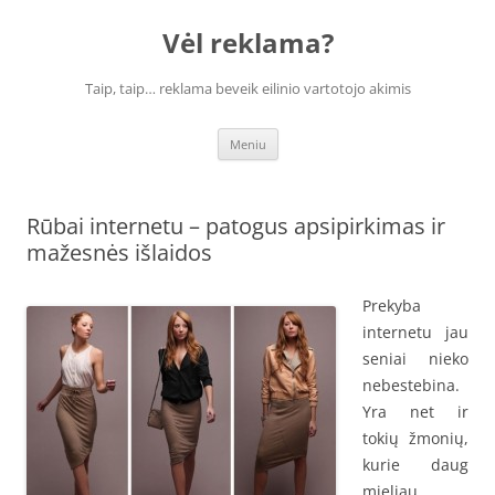
Vėl reklama?
Taip, taip… reklama beveik eilinio vartotojo akimis
Pereiti
Meniu
prie
turinio
Rūbai internetu – patogus apsipirkimas ir
mažesnės išlaidos
Prekyba
internetu jau
seniai nieko
nebestebina.
Yra net ir
tokių žmonių,
kurie daug
mieliau