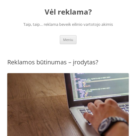
Vėl reklama?
Taip, taip… reklama beveik eilinio vartotojo akimis
Pereiti
Meniu
prie
turinio
Reklamos būtinumas – įrodytas?