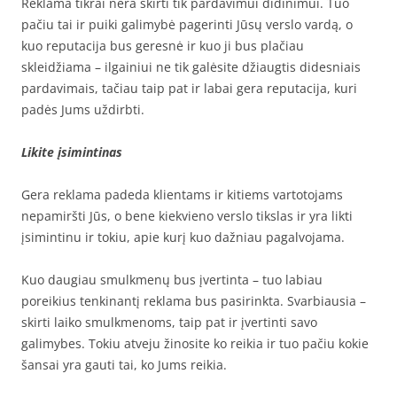
Reklama tikrai nėra skirti tik pardavimui didinimui. Tuo
pačiu tai ir puiki galimybė pagerinti Jūsų verslo vardą, o
kuo reputacija bus geresnė ir kuo ji bus plačiau
skleidžiama – ilgainiui ne tik galėsite džiaugtis didesniais
pardavimais, tačiau taip pat ir labai gera reputacija, kuri
padės Jums uždirbti.
Likite įsimintinas
Gera reklama padeda klientams ir kitiems vartotojams
nepamiršti Jūs, o bene kiekvieno verslo tikslas ir yra likti
įsimintinu ir tokiu, apie kurį kuo dažniau pagalvojama.
Kuo daugiau smulkmenų bus įvertinta – tuo labiau
poreikius tenkinantį reklama bus pasirinkta. Svarbiausia –
skirti laiko smulkmenoms, taip pat ir įvertinti savo
galimybes. Tokiu atveju žinosite ko reikia ir tuo pačiu kokie
šansai yra gauti tai, ko Jums reikia.