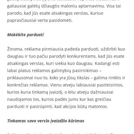
galiausiai galėtų džiaugtis maloniu aptarnavimu. Visa tai
parodo, kad Jūs esate atsakingas verslas, kuriuo
paprasčiausiai verta pasidomėti.
Mokėkite parduoti
Žinoma, reklama pirmiausia padeda parduoti, uždirbti kuo
daugiau ir tuo pačiu parodyti konkurentams, kad Jūs esate
atsakingas verslas, kuri siekia kuo daugiau. Kadangi esti
labai platus reklamos galimybių pasirinkimas –
priklausomai nuo to, koks yra Jūsų tikslas – galima rinktis ir
konkrečias reklamas. Vienu atveju labiausiai pasiteisintos,
kurios kuria tinkamą įvaizdį, o kitu atveju dažniausiai
naudojamos tos, kurios padės Jums kur kas greičiau
parduoti ir pasirūpinti, kad akcijos būtų matomos.
Tinkamas savo verslo įvaizdžio kūrimas