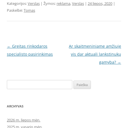
Kategorijos:
Verslas
| Žymos:
reklama
,
Verslas
|
24 liepos, 2020
|
Paskelbė:
Tomas
Įrašo
←
Greitas rinkodaros
Ar skaitmeniniame amžiuje
navigacija
specialisto pasirinkimas
vis dar aktuali lankstinukų
gamyba?
→
Ieškoti:
ARCHYVAS
2026 m. liepos mėn.
2025 m. vasario mėn.