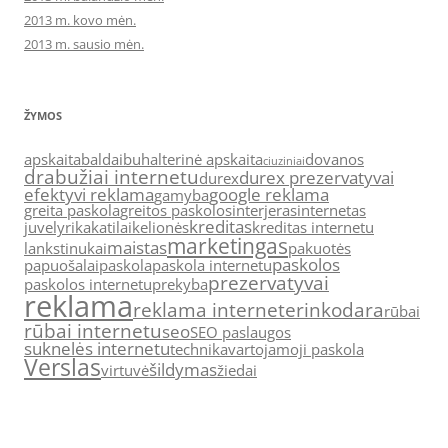
2013 m. kovo mėn.
2013 m. sausio mėn.
ŽYMOS
apskaita
baldai
buhalterinė apskaita
dovanos
ciuziniai
drabužiai internetu
durex prezervatyvai
durex
efektyvi reklama
google reklama
gamyba
greita paskola
greitos paskolos
interjeras
internetas
kreditas
juvelyrika
katilai
kelionės
kreditas internetu
marketingas
maistas
lankstinukai
pakuotės
paskolos
papuošalai
paskola
paskola internetu
prezervatyvai
paskolos internetu
prekyba
reklama
reklama internete
rinkodara
rūbai
rūbai internetu
seo
SEO paslaugos
suknelės internetu
technika
vartojamoji paskola
Verslas
šildymas
virtuvė
žiedai