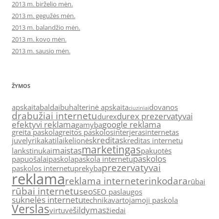
2013 m. birželio mėn.
2013 m. gegužės mėn.
2013 m. balandžio mėn.
2013 m. kovo mėn.
2013 m. sausio mėn.
ŽYMOS
apskaita
baldai
buhalterinė apskaita
dovanos
ciuziniai
drabužiai internetu
durex prezervatyvai
durex
efektyvi reklama
google reklama
gamyba
greita paskola
greitos paskolos
interjeras
internetas
kreditas
juvelyrika
katilai
kelionės
kreditas internetu
marketingas
maistas
lankstinukai
pakuotės
paskolos
papuošalai
paskola
paskola internetu
prezervatyvai
paskolos internetu
prekyba
reklama
reklama internete
rinkodara
rūbai
rūbai internetu
seo
SEO paslaugos
suknelės internetu
technika
vartojamoji paskola
Verslas
šildymas
virtuvė
žiedai