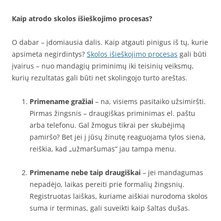
Kaip atrodo skolos išieškojimo procesas?
O dabar – įdomiausia dalis. Kaip atgauti pinigus iš tų, kurie
apsimeta negirdintys?
Skolos išieškojimo procesas
gali būti
įvairus – nuo mandagių priminimų iki teisinių veiksmų,
kurių rezultatas gali būti net skolingojo turto areštas.
Primename gražiai
– na, visiems pasitaiko užsimiršti.
Pirmas žingsnis – draugiškas priminimas el. paštu
arba telefonu. Gal žmogus tikrai per skubėjimą
pamiršo? Bet jei į jūsų žinutę reaguojama tylos siena,
reiškia, kad „užmaršumas“ jau tampa menu.
Primename nebe taip draugiškai
– jei mandagumas
nepadėjo, laikas pereiti prie formalių žingsnių.
Registruotas laiškas, kuriame aiškiai nurodoma skolos
suma ir terminas, gali suveikti kaip šaltas dušas.