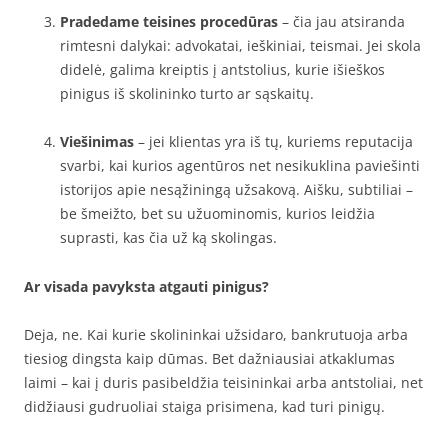
Pradedame teisines procedūras
– čia jau atsiranda
rimtesni dalykai: advokatai, ieškiniai, teismai. Jei skola
didelė, galima kreiptis į antstolius, kurie išieškos
pinigus iš skolininko turto ar sąskaitų.
Viešinimas
– jei klientas yra iš tų, kuriems reputacija
svarbi, kai kurios agentūros net nesikuklina paviešinti
istorijos apie nesąžiningą užsakovą. Aišku, subtiliai –
be šmeižto, bet su užuominomis, kurios leidžia
suprasti, kas čia už ką skolingas.
Ar visada pavyksta atgauti pinigus?
Deja, ne. Kai kurie skolininkai užsidaro, bankrutuoja arba
tiesiog dingsta kaip dūmas. Bet dažniausiai atkaklumas
laimi – kai į duris pasibeldžia teisininkai arba antstoliai, net
didžiausi gudruoliai staiga prisimena, kad turi pinigų.