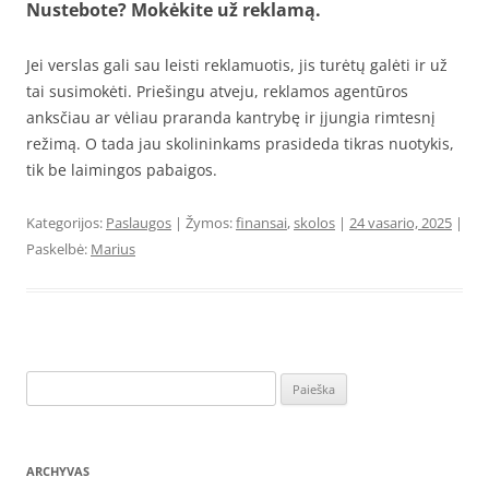
Nustebote? Mokėkite už reklamą.
Jei verslas gali sau leisti reklamuotis, jis turėtų galėti ir už
tai susimokėti. Priešingu atveju, reklamos agentūros
anksčiau ar vėliau praranda kantrybę ir įjungia rimtesnį
režimą. O tada jau skolininkams prasideda tikras nuotykis,
tik be laimingos pabaigos.
Kategorijos:
Paslaugos
| Žymos:
finansai
,
skolos
|
24 vasario, 2025
|
Paskelbė:
Marius
Ieškoti:
ARCHYVAS