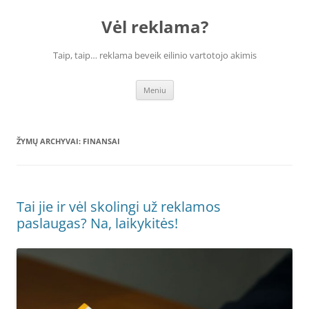
Vėl reklama?
Taip, taip… reklama beveik eilinio vartotojo akimis
Pereiti
Meniu
prie
turinio
ŽYMŲ ARCHYVAI:
FINANSAI
Tai jie ir vėl skolingi už reklamos
paslaugas? Na, laikykitės!