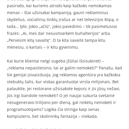
pasirodo, kai kuriems atrodo kaip kažkoks nemokamas
menas – štai užsisakai kampaniją, gauni reklaminius
skydelius, socialinių tinklų įrašus ar net televizijos klipą, o
tada…
tyla
. Jokio „ačiū“, jokio pavedimo – tik pasimetusios
frazės: „Ai, mes dar nesusitvarkėm buhalterijos“ arba
„Pervesim kitą savaitę“. O ta kita savaitė tampa kitu
mėnesiu, o kartais – ir kitu gyvenimu.
Kai kurie klientai netgi sugeba įžūliai išsisukinėti –
„reklama nepasiteisino, tai ar galim nemokėti?“ Panašu, kad
šie genijai įsivaizduoja, jog reklamos agentūra yra kažkokia
stebuklų šalis, kur viskas garantuotai virsta milijonais. Bet
palaukite, jei restorane užsisakote kepsnį ir jis jūsų nežavi,
jūs irgi bandote nemokėti? O jei naujai sukurta svetainė
nesugeneravo trilijono per dieną, gal reikėtų nemokėti ir
programuotojams? Logika čia stringa kaip senas
kompiuteris, bet skolininkų fantazija – niekada.