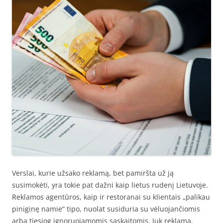
Verslai, kurie užsako reklamą, bet pamiršta už ją
susimokėti, yra tokie pat dažni kaip lietus rudenį Lietuvoje.
Reklamos agentūros, kaip ir restoranai su klientais „palikau
piniginę namie“ tipo, nuolat susiduria su vėluojančiomis
arba tiesiog ignoruojamomis sąskaitomis. Juk reklama,