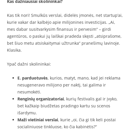
Kas dažniausiai skolininkai?
Kas tik nori! Smulkūs verslai, didelės įmonės, net startup’ai,
kurie vakar dar kalbėjo apie milijonines investicijas. „Ai,
mes dabar susitvarkysim finansus ir pervesim“ – girdi
agentūros, o paskui jų laiškai pradeda skęsti „atsiprašome,
bet šiuo metu atsiskaitymai užtrunka“ pranešimų lavinoje.
Klasika.
Ypač dažni skolininkai:
E. parduotuvės
, kurios, matyt, mano, kad jei reklama
nesugeneravo milijono per naktį, tai galima ir
nesumokėti.
Renginių organizatoriai
, kurių festivalis gal ir įvyko,
bet kažkaip biudžetas pradingo kartu su scenos
išardymu.
Maži vietiniai verslai
, kurie „oi, čia gi tik keli postai
socialiniuose tinkluose, ko čia kabinėtis?“